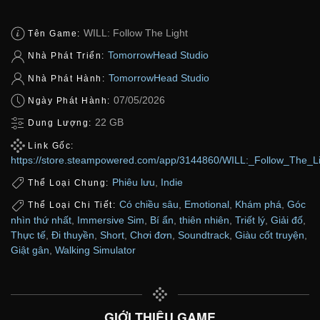
WILL: Follow The Light
Tên Game:
TomorrowHead Studio
Nhà Phát Triển:
TomorrowHead Studio
Nhà Phát Hành:
07/05/2026
Ngày Phát Hành:
22 GB
Dung Lượng:
Link Gốc:
https://store.steampowered.com/app/3144860/WILL:_Follow_The_Li
Phiêu lưu
,
Indie
Thể Loại Chung:
Có chiều sâu
,
Emotional
,
Khám phá
,
Góc
Thể Loại Chi Tiết:
nhìn thứ nhất
,
Immersive Sim
,
Bí ẩn
,
thiên nhiên
,
Triết lý
,
Giải đố
,
Thực tế
,
Đi thuyền
,
Short
,
Chơi đơn
,
Soundtrack
,
Giàu cốt truyện
,
Giật gân
,
Walking Simulator
GIỚI THIỆU GAME