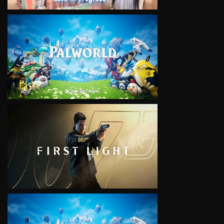
VIEW
VIEW