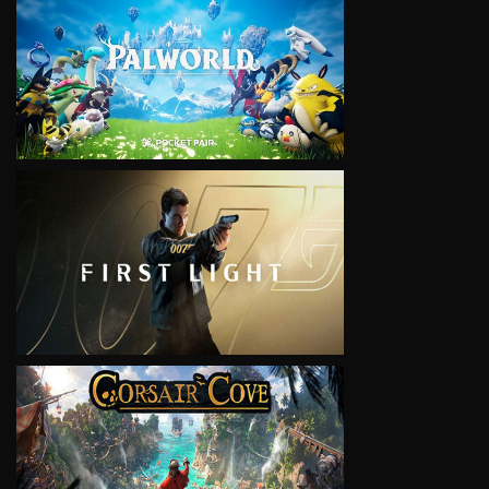
VIEW
VIEW
VIEW