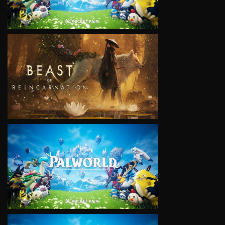
VIEW
VIEW