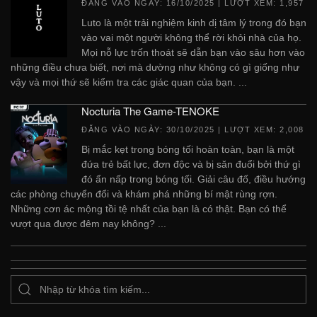
ĐĂNG VÀO NGÀY:
16/10/2025
| LƯỢT XEM: 1,957
Luto là một trải nghiệm kinh dị tâm lý trong đó bạn
vào vai một người không thể rời khỏi nhà của họ.
Mọi nỗ lực trốn thoát sẽ dẫn bạn vào sâu hơn vào
những điều chưa biết, nơi mà dường như không có gì giống như
vậy và mọi thứ sẽ kiểm tra các giác quan của bạn. ...
Nocturia The Game-TENOKE
ĐĂNG VÀO NGÀY:
30/10/2025
| LƯỢT XEM: 2,008
Bị mắc kẹt trong bóng tối hoàn toàn, bạn là một
đứa trẻ bất lực, đơn độc và bị săn đuổi bởi thứ gì
đó ẩn nấp trong bóng tối. Giải câu đố, điều hướng
các phòng chuyển đổi và khám phá những bí mật rùng rợn.
Những cơn ác mộng tồi tệ nhất của bạn là có thật. Bạn có thể
vượt qua được đêm nay không? ...