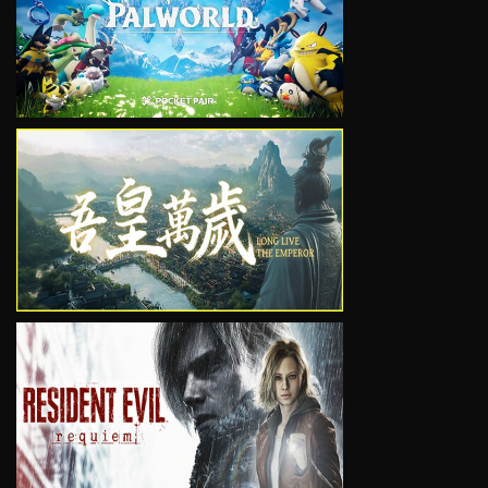
VIEW
VIEW
VIEW