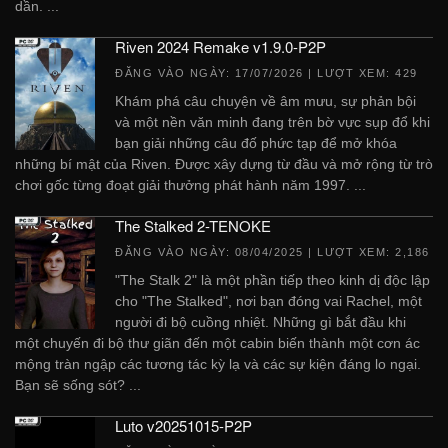
dần. ...
Riven 2024 Remake v1.9.0-P2P
ĐĂNG VÀO NGÀY:
17/07/2026
| LƯỢT XEM: 429
Khám phá câu chuyện về âm mưu, sự phản bội
và một nền văn minh đang trên bờ vực sụp đổ khi
bạn giải những câu đố phức tạp để mở khóa
những bí mật của Riven. Được xây dựng từ đầu và mở rộng từ trò
chơi gốc từng đoạt giải thưởng phát hành năm 1997. ...
The Stalked 2-TENOKE
ĐĂNG VÀO NGÀY:
08/04/2025
| LƯỢT XEM: 2,186
"The Stalk 2" là một phần tiếp theo kinh dị độc lập
cho "The Stalked", nơi bạn đóng vai Rachel, một
người đi bộ cuồng nhiệt. Những gì bắt đầu khi
một chuyến đi bộ thư giãn đến một cabin biến thành một cơn ác
mộng tràn ngập các tương tác kỳ lạ và các sự kiện đáng lo ngại.
Bạn sẽ sống sót? ...
Luto v20251015-P2P