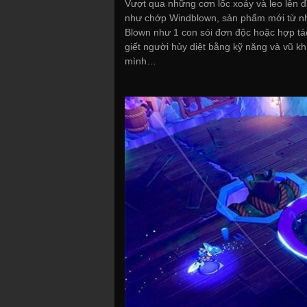
Vượt qua những cơn lốc xoáy và leo lên 
như chớp Windblown, sản phẩm mới từ nh
Blown như 1 con sói đơn độc hoặc hợp tác
giết người hủy diệt bằng kỹ năng và vũ 
mình…