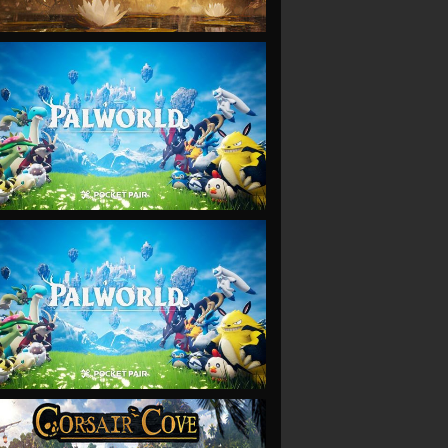
VIEW
VIEW