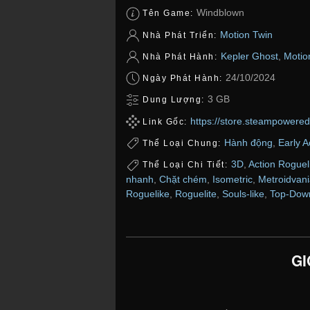
Windblown
Tên Game:
Motion Twin
Nhà Phát Triển:
Kepler Ghost
,
Motio
Nhà Phát Hành:
24/10/2024
Ngày Phát Hành:
3 GB
Dung Lượng:
https://store.steampower
Link Gốc:
Hành động
,
Early 
Thể Loại Chung:
3D
,
Action Roguel
Thể Loại Chi Tiết:
nhanh
,
Chặt chém
,
Isometric
,
Metroidvan
Roguelike
,
Roguelite
,
Souls-like
,
Top-Dow
GI