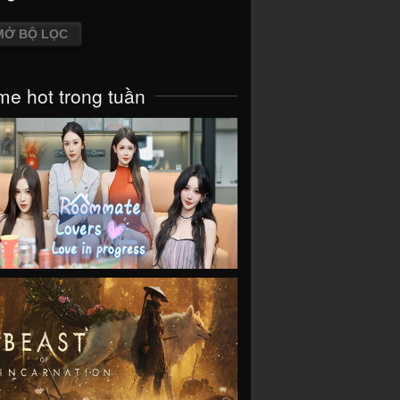
MỞ BỘ LỌC
e hot trong tuần
VIEW
VIEW