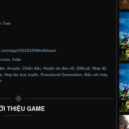
n Twin
ed.com/app/1911610/Windblown/
Access
,
Indie
ike
,
Arcade
,
Chiến đấu
,
Huyền ảo đen tối
,
Difficult
,
Nhịp độ
ia
,
Hợp tác trực tuyến
,
Procedural Generation
,
Đấu với máy
,
n
ỚI THIỆU GAME