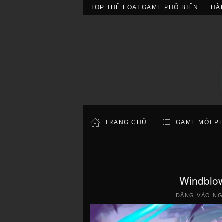
TOP THỂ LOẠI GAME PHỔ BIẾN:
HÀ
TRANG CHỦ
GAME MỚI P
Windblow
ĐĂNG VÀO N