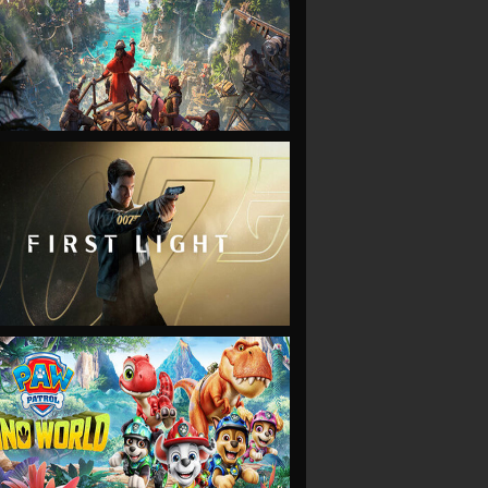
VIEW
VIEW
VIEW