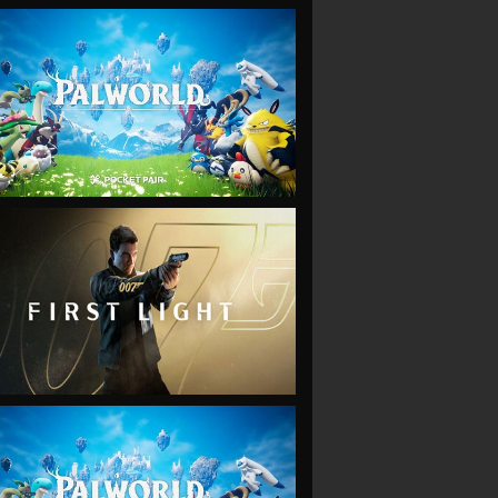
VIEW
VIEW
VIEW