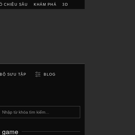
Ó CHIỀU SÂU
KHÁM PHÁ
3D
BỘ SƯU TẬP
BLOG
c game