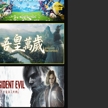
VIEW
VIEW