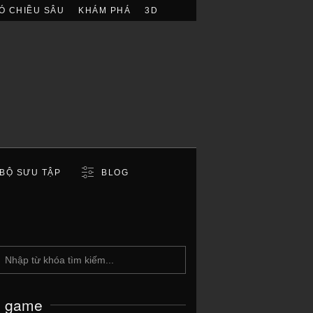
Ó CHIỀU SÂU
KHÁM PHÁ
3D
BỘ SƯU TẬP
BLOG
c game