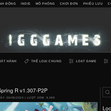
NH ĐỘNG
INDIE
MÔ PHỎNG
CHƠI ĐƠN
PHIÊU LƯU
C
HÁT HÀNH
THỂ LOẠI CHUNG
LOẠT GAME
Spring R v1.307-P2P
GÀY:
06/06/2024
| LƯỢT XEM: 9,599
Lọ