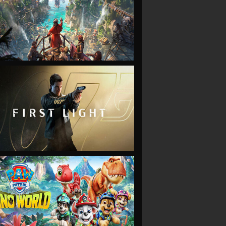
VIEW
VIEW
VIEW