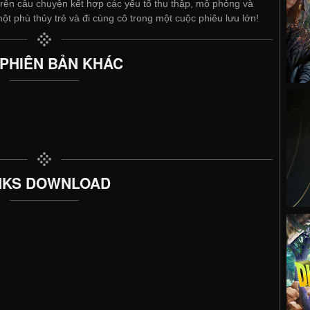
trên câu chuyện kết hợp các yếu tố thu thập, mô phỏng và
ột phù thủy trẻ và đi cùng cô trong một cuộc phiêu lưu lớn!
 PHIÊN BẢN KHÁC
NKS DOWNLOAD