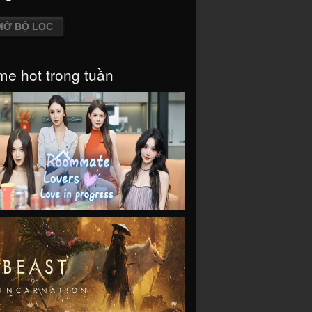
MỞ BỘ LỌC
e hot trong tuần
VIEW
VIEW