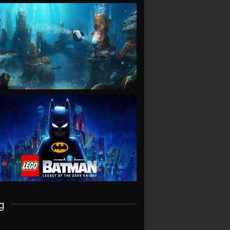
VIEW
VIEW
g