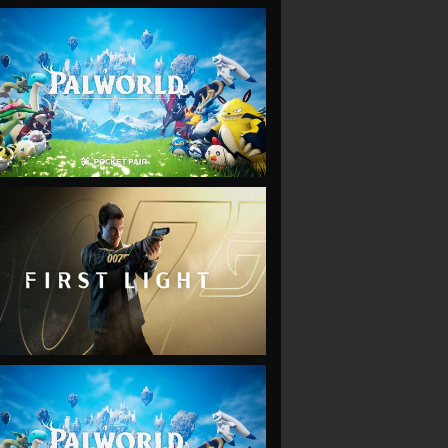
VIEW
VIEW
VIEW