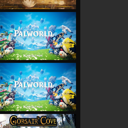
VIEW
VIEW