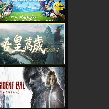
VIEW
VIEW