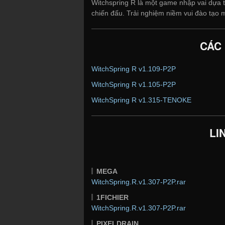
Witchspring R là một game nhập vai dựa 
chiến đấu. Trải nghiệm niềm vui đào tạo m
CÁC
WitchSpring R v1.109-P2P
WitchSpring R v1.105-P2P
WitchSpring R v1.315-TENOKE
LI
MEGA
WitchSpring.R.v1.307-P2P.rar
1FICHIER
WitchSpring.R.v1.307-P2P.rar
PIXELDRAIN