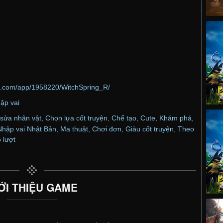
d.com/app/1958220/WitchSpring_R/
ập vai
sửa nhân vật
,
Chọn lựa cốt truyện
,
Chế tạo
,
Cute
,
Khám phá
,
Nhập vai Nhật Bản
,
Ma thuật
,
Chơi đơn
,
Giàu cốt truyện
,
Theo
 lượt
ỚI THIỆU GAME