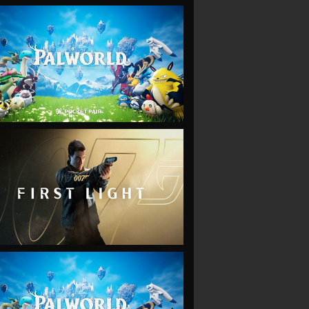
VIEW
VIEW
VIEW