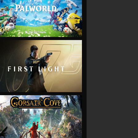
VIEW
VIEW
VIEW