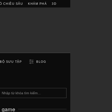
Ó CHIỀU SÂU
KHÁM PHÁ
3D
BỘ SƯU TẬP
BLOG
c game