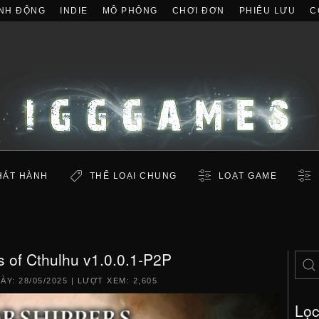
NH ĐỘNG
INDIE
MÔ PHỎNG
CHƠI ĐƠN
PHIÊU LƯU
C
HÁT HÀNH
THỂ LOẠI CHUNG
LOẠT GAME
 of Cthulhu v1.0.0.1-P2P
GÀY:
28/05/2025
| LƯỢT XEM: 2,605
Lọ