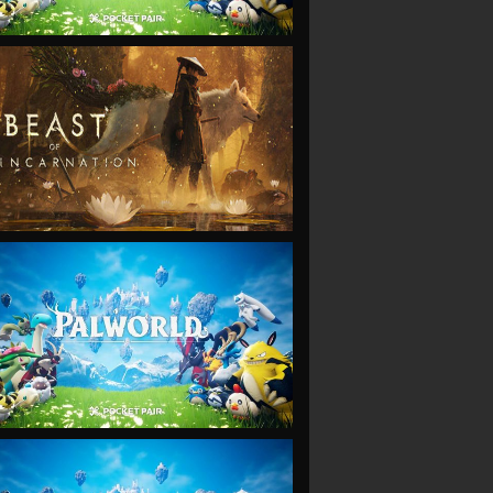
VIEW
VIEW