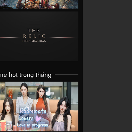
VIEW
e hot trong tháng
VIEW