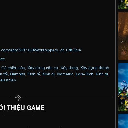
ed.com/app/2807150/Worshippers_of_Cthulhu/
ược
,
Có chiều sâu
,
Xây dựng căn cứ
,
Xây dựng
,
Xây dựng thành
 tối
,
Demons
,
Kinh tế
,
Kinh dị
,
Isometric
,
Lore-Rich
,
Kinh dị
iêu nhiên
ỚI THIỆU GAME