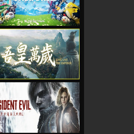
VIEW
VIEW