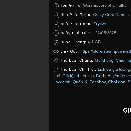
Worshippers of Cthulhu
Tên Game:
Crazy Goat Games
Nhà Phát Triển:
Crytivo
Nhà Phát Hành:
22/05/2025
Ngày Phát Hành:
4.1 GB
Dung Lượng:
https://store.steampower
Link Gốc:
Mô phỏng
,
Chiến l
Thể Loại Chung:
Lịch sử giả tưởng
Thể Loại Chi Tiết:
phố
,
Giả lập thuộc địa
,
Dark
,
Huyền ảo đen
Lovecraft
,
Quản lý
,
Sandbox
,
Chơi đơn
,
S
GI