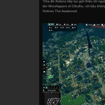
‘Cha đẻ’ Anitons tiếp tục giới thiệu tới
tên Worshippers of Cthulhu, với bầu khôn
Holmes The Awakened.