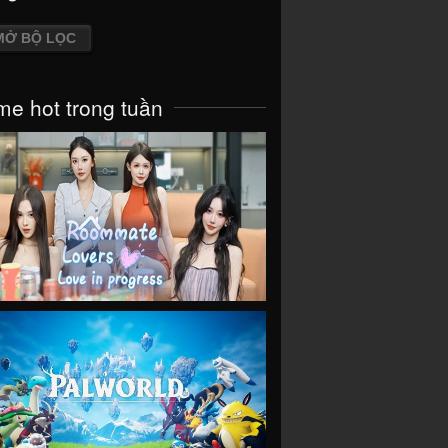
MỞ BỘ LỌC
e hot trong tuần
VIEW
VIEW