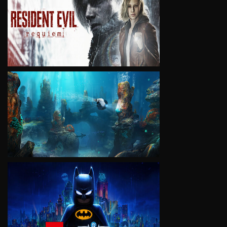
VIEW
VIEW
VIEW