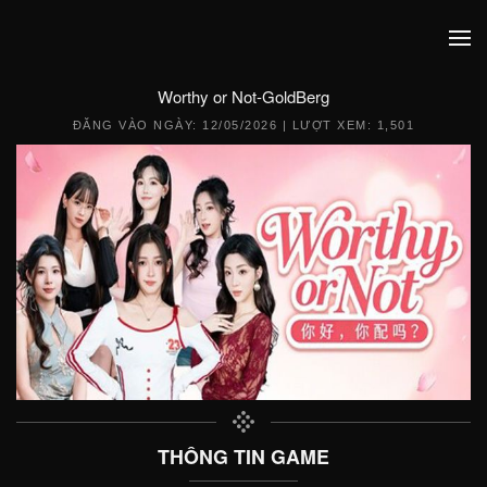
Worthy or Not-GoldBerg
ĐĂNG VÀO NGÀY:
12/05/2026
| LƯỢT XEM: 1,501
THÔNG TIN GAME