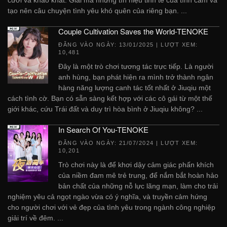
tạo nên câu chuyện tình yêu khó quên của riêng bạn. ...
Couple Cultivation Saves the World-TENOKE
ĐĂNG VÀO NGÀY:
13/01/2025
| LƯỢT XEM:
10,481
Đây là một trò chơi tương tác trực tiếp. Là người
anh hùng, bạn phát hiện ra mình trở thành ngân
hàng năng lượng canh tác tốt nhất ở Jiuqiu một
cách tình cờ. Bạn có sẵn sàng kết hợp với các cô gái từ một thế
giới khác, cứu Trái đất và duy trì hòa bình ở Jiuqiu không? ...
In Search Of You-TENOKE
ĐĂNG VÀO NGÀY:
21/07/2024
| LƯỢT XEM:
10,201
Trò chơi này là để khơi dậy cảm giác phấn khích
của niềm đam mê trẻ trung, để nắm bắt hoàn hảo
bản chất của những nỗ lực lãng mạn, làm cho trải
nghiệm yêu cả ngọt ngào vừa có ý nghĩa, và truyền cảm hứng
cho người chơi với vẻ đẹp của tình yêu trong ngành công nghiệp
giải trí về đêm. ...