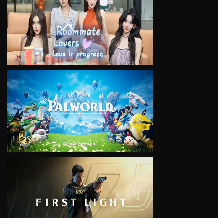
VIEW
VIEW
VIEW