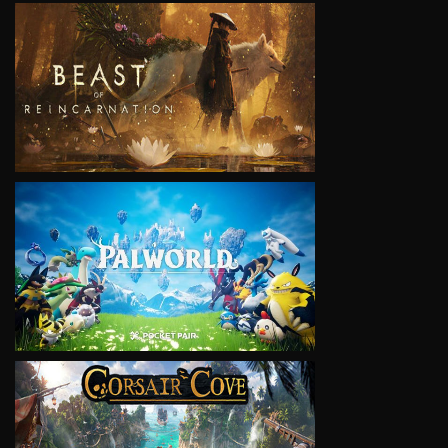
VIEW
VIEW
VIEW