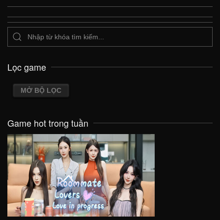
Lọc game
MỞ BỘ LỌC
Game hot trong tuần
VIEW