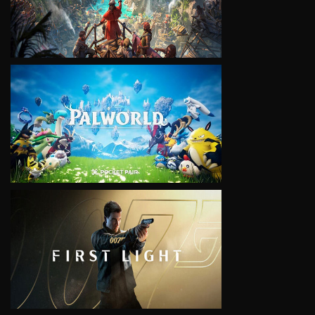
VIEW
VIEW