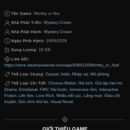
Worthy or Not
Tên Game:
Mystery Crown
Nhà Phát Triển:
Mystery Crown
Nhà Phát Hành:
18/04/2026
Ngày Phát Hành:
19 GB
Dung Lượng:
Link Gốc:
https://store.steampowered.com/app/4384120/Worthy_or_Not/
Casual
,
Indie
,
Nhập vai
,
Mô phỏng
Thể Loại Chung:
Choices Matter
,
Hài kịch
,
Giả lập hẹn hò
,
Thể Loại Chi Tiết:
Drama
,
Emotional
,
FMV
,
Hài hước
,
Immersive Sim
,
Interactive
Fiction
,
Life Sim
,
Lore-Rich
,
Nhiều kết cục
,
Lãng mạn
,
Giàu cốt
truyện
,
Góc nhìn thứ ba
,
Visual Novel
GIỚI THIỆU GAME