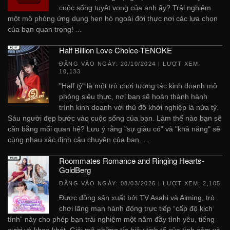
cuộc sống tuyệt vọng của anh ấy? Trải nghiệm
một mô phỏng ứng dụng hẹn hò ngoài đời thực nơi các lựa chọn
của bạn quan trọng! ...
Half Billion Love Choice-TENOKE
ĐĂNG VÀO NGÀY:
20/10/2024
| LƯỢT XEM:
10,133
"Half tỷ" là một trò chơi tương tác kinh doanh mô
phỏng siêu thực, nơi bạn sẽ hoàn thành hành
trình kinh doanh với thủ đô khởi nghiệp là nửa tỷ.
Sáu người đẹp bước vào cuộc sống của bạn. Làm thế nào bạn sẽ
cân bằng mối quan hệ? Lưu ý rằng "sự giàu có" và "khả năng" sẽ
cùng nhau xác định câu chuyện của bạn. ...
Roommates Romance and Ringing Hearts-
GoldBerg
ĐĂNG VÀO NGÀY:
08/03/2026
| LƯỢT XEM: 2,105
Được đồng sản xuất bởi TV Asahi và Aiming, trò
chơi lãng mạn hành động trực tiếp “cấp độ kịch
tính” này cho phép bạn trải nghiệm một năm đầy tình yêu, tiếng
cười và khao khát. Giải mã những tín hiệu tinh tế của tình cảm và