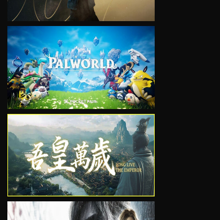
VIEW
VIEW