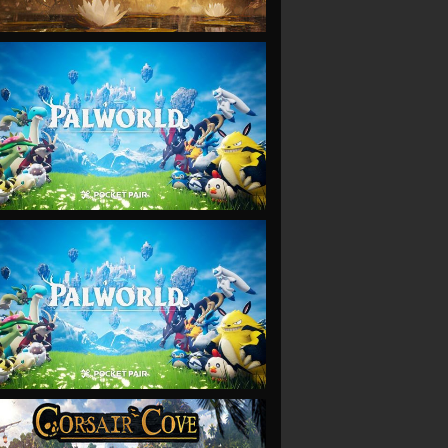
VIEW
VIEW