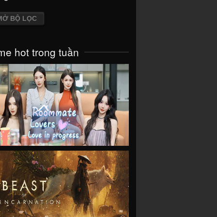
MỞ BỘ LỌC
e hot trong tuần
VIEW
VIEW