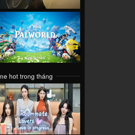
VIEW
e hot trong tháng
VIEW