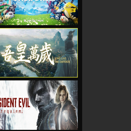
VIEW
VIEW