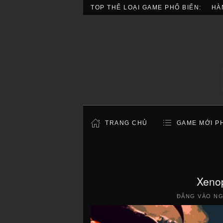
TOP THỂ LOẠI GAME PHỔ BIẾN:
HÀ
TRANG CHỦ
GAME MỚI P
Xenop
ĐĂNG VÀO N