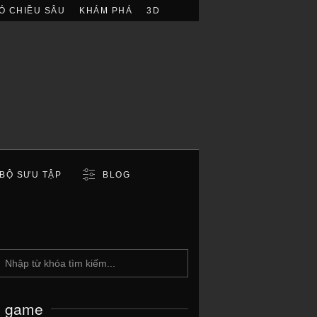
Ó CHIỀU SÂU
KHÁM PHÁ
3D
BỘ SƯU TẬP
BLOG
c game