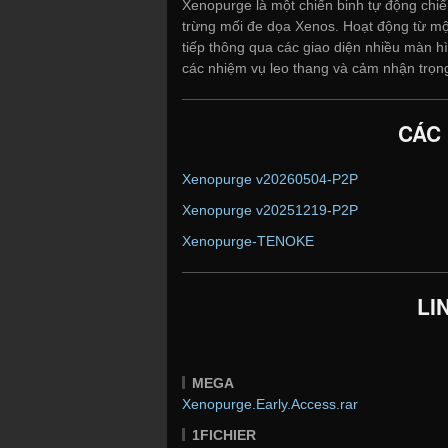
Xenopurge là một chiến binh tự động chiế
trừng mối đe dọa Xenos. Hoạt động từ một
tiếp thông qua các giao diện nhiều màn hì
các nhiệm vụ leo thang và cảm nhận trọng
CÁC
Xenopurge v20260504-P2P
Xenopurge v20251219-P2P
Xenopurge-TENOKE
LI
MEGA
Xenopurge.Early.Access.rar
1FICHIER