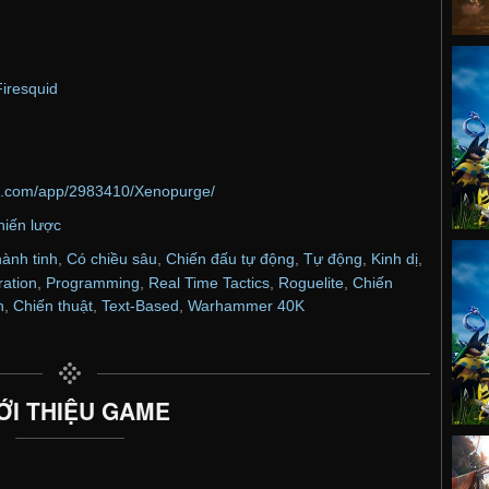
Firesquid
ed.com/app/2983410/Xenopurge/
hiến lược
ành tinh
,
Có chiều sâu
,
Chiến đấu tự động
,
Tự động
,
Kinh dị
,
ation
,
Programming
,
Real Time Tactics
,
Roguelite
,
Chiến
n
,
Chiến thuật
,
Text-Based
,
Warhammer 40K
ỚI THIỆU GAME