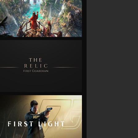
VIEW
VIEW
VIEW