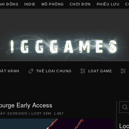
NH ĐỘNG
INDIE
MÔ PHỎNG
CHƠI ĐƠN
PHIÊU LƯU
C
HÁT HÀNH
THỂ LOẠI CHUNG
LOẠT GAME
urge Early Access
GÀY:
02/09/2025
| LƯỢT XEM: 1,887
Lọ