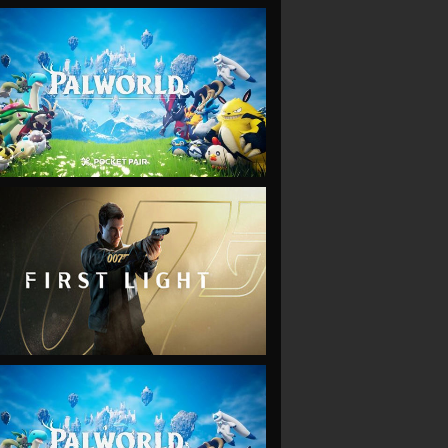
VIEW
VIEW
VIEW