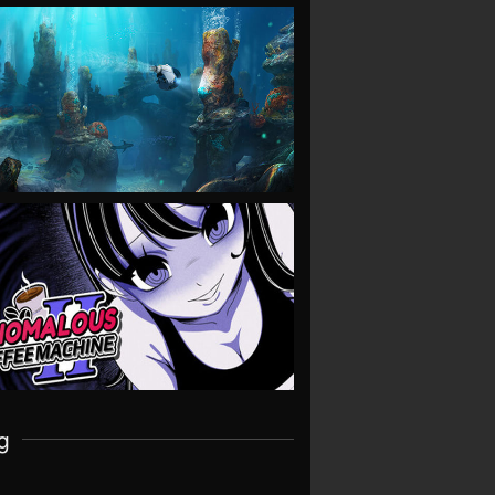
VIEW
VIEW
g