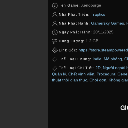
Xenopurge
Tên Game:
Traptics
Nhà Phát Triển:
Gamersky Games
,
Nhà Phát Hành:
20/11/2025
Ngày Phát Hành:
1.2 GB
Dung Lượng:
https://store.steampower
Link Gốc:
Indie
,
Mô phỏng
,
C
Thể Loại Chung:
2D
,
Người ngoài h
Thể Loại Chi Tiết:
Quản lý
,
Chết vĩnh viễn
,
Procedural Gener
thuật thời gian thực
,
Chơi đơn
,
Không gia
GI