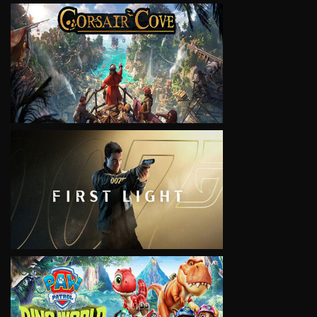
VIEW
VIEW
VIEW