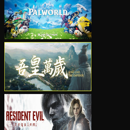
VIEW
VIEW
VIEW