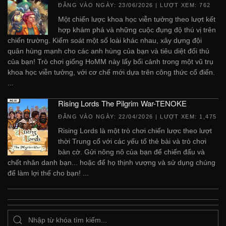
ĐĂNG VÀO NGÀY:
23/06/2026
| LƯỢT XEM: 762
Một chiến lược khoa học viễn tưởng theo lượt kết
hợp khám phá và những cuộc đụng độ thú vị trên
chiến trường. Kiểm soát một số loài khác nhau, xây dựng đội
quân hùng mạnh cho các anh hùng của bạn và tiêu diệt đối thủ
của bạn! Trò chơi giống HoMM này lấy bối cảnh trong một vũ trụ
khoa học viễn tưởng, với cơ chế mới dựa trên công thức cổ điển.
...
Rising Lords The Pilgrim War-TENOKE
ĐĂNG VÀO NGÀY:
22/04/2026
| LƯỢT XEM: 1,475
Rising Lords là một trò chơi chiến lược theo lượt
thời Trung cổ với các yếu tố thẻ bài và trò chơi
bàn cờ. Gửi nông nô của bạn để chiến đấu và
chết nhân danh bạn... hoặc để họ thịnh vượng và sử dụng chúng
để làm lợi thế cho bạn! ...