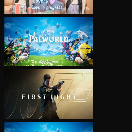
VIEW
VIEW