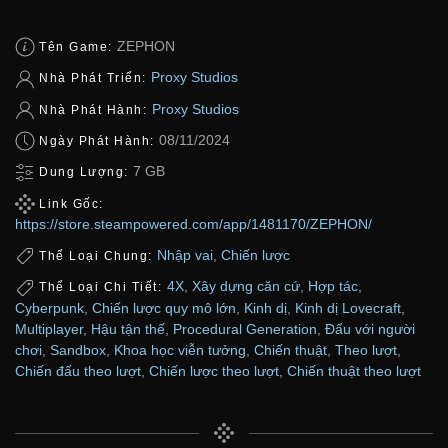
ZEPHON
Tên Game:
Proxy Studios
Nhà Phát Triển:
Proxy Studios
Nhà Phát Hành:
08/11/2024
Ngày Phát Hành:
7 GB
Dung Lượng:
Link Gốc:
https://store.steampowered.com/app/1481170/ZEPHON/
Nhập vai
,
Chiến lược
Thể Loại Chung:
4X
,
Xây dựng căn cứ
,
Hợp tác
,
Thể Loại Chi Tiết:
Cyberpunk
,
Chiến lược quy mô lớn
,
Kinh dị
,
Kinh dị Lovecraft
,
Multiplayer
,
Hậu tận thế
,
Procedural Generation
,
Đấu với người
chơi
,
Sandbox
,
Khoa học viễn tưởng
,
Chiến thuật
,
Theo lượt
,
Chiến đấu theo lượt
,
Chiến lược theo lượt
,
Chiến thuật theo lượt