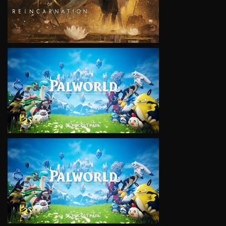
VIEW
VIEW