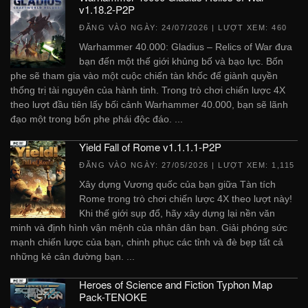
v1.18.2-P2P
ĐĂNG VÀO NGÀY:
24/07/2026
| LƯỢT XEM: 460
Warhammer 40.000: Gladius – Relics of War đưa
bạn đến một thế giới khủng bố và bạo lực. Bốn
phe sẽ tham gia vào một cuộc chiến tàn khốc để giành quyền
thống trị tài nguyên của hành tinh. Trong trò chơi chiến lược 4X
theo lượt đầu tiên lấy bối cảnh Warhammer 40.000, bạn sẽ lãnh
đạo một trong bốn phe phái độc đáo. ...
Yield Fall of Rome v1.1.1.1-P2P
ĐĂNG VÀO NGÀY:
27/05/2026
| LƯỢT XEM: 1,115
Xây dựng Vương quốc của bạn giữa Tàn tích
Rome trong trò chơi chiến lược 4X theo lượt này!
Khi thế giới sụp đổ, hãy xây dựng lại nền văn
minh và định hình vận mệnh của nhân dân bạn. Giải phóng sức
mạnh chiến lược của bạn, chinh phục các tỉnh và đè bẹp tất cả
những kẻ cản đường bạn. ...
Heroes of Science and Fiction Typhon Map
Pack-TENOKE