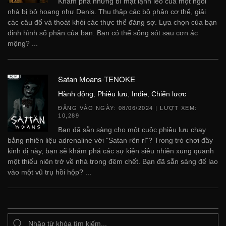
Khám phá những bí mật lạnh lẽo của một ngôi
nhà bị bỏ hoang như Denis. Thu thập các bộ phận cơ thể, giải
các câu đố và thoát khỏi các thực thể đáng sợ. Lựa chọn của bạn
định hình số phận của bạn. Bạn có thể sống sót sau cơn ác
mộng? ...
Satan Moans-TENOKE
Hành động
,
Phiêu lưu
,
Indie
,
Chiến lược
ĐĂNG VÀO NGÀY:
08/06/2024
| LƯỢT XEM:
10,289
Bạn đã sẵn sàng cho một cuộc phiêu lưu chạy
bằng nhiên liệu adrenaline với "Satan rên rỉ"? Trong trò chơi đầy
kinh dị này, bạn sẽ khám phá các sự kiện siêu nhiên xung quanh
một thiếu niên trở về nhà trong đêm chết. Bạn đã sẵn sàng để lao
vào một vũ trụ hồi hộp? ...