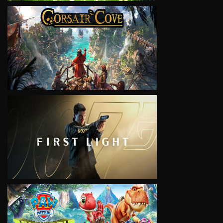
VIEW
VIEW