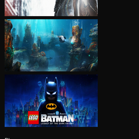
VIEW
VIEW