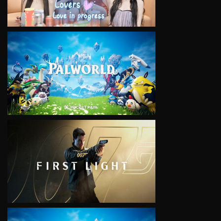
VIEW
VIEW