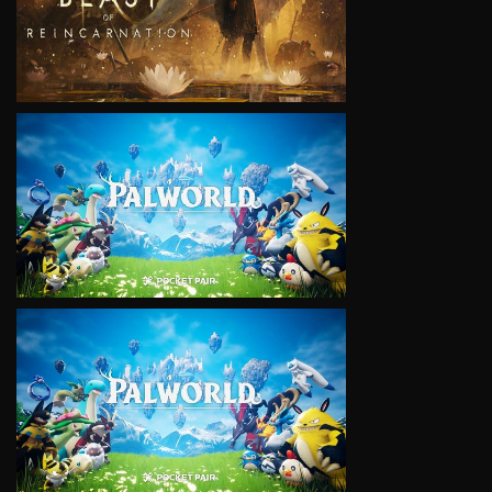
VIEW
VIEW
VIEW