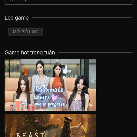
Lọc game
MỞ BỘ LỌC
Game hot trong tuần
VIEW