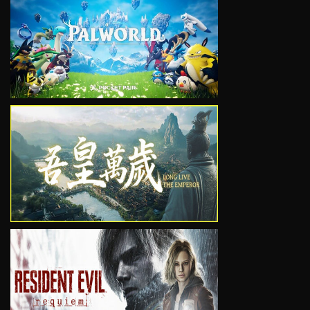
VIEW
VIEW
VIEW