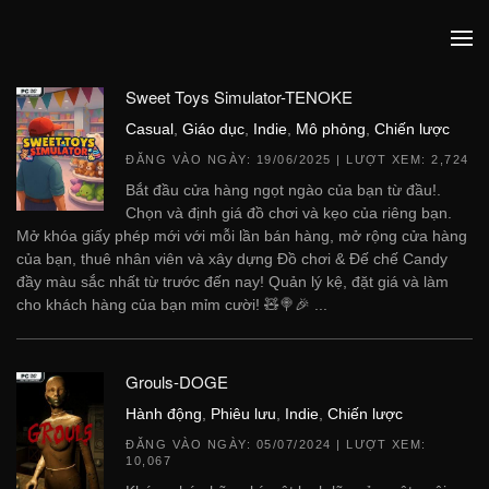
Sweet Toys Simulator-TENOKE
Casual
,
Giáo dục
,
Indie
,
Mô phỏng
,
Chiến lược
ĐĂNG VÀO NGÀY:
19/06/2025
| LƯỢT XEM: 2,724
Bắt đầu cửa hàng ngọt ngào của bạn từ đầu!.
Chọn và định giá đồ chơi và kẹo của riêng bạn.
Mở khóa giấy phép mới với mỗi lần bán hàng, mở rộng cửa hàng
của bạn, thuê nhân viên và xây dựng Đồ chơi & Đế chế Candy
đầy màu sắc nhất từ ​​trước đến nay! Quản lý kệ, đặt giá và làm
cho khách hàng của bạn mỉm cười! 🧸🍭🎉 ...
Grouls-DOGE
Hành động
,
Phiêu lưu
,
Indie
,
Chiến lược
ĐĂNG VÀO NGÀY:
05/07/2024
| LƯỢT XEM:
10,067