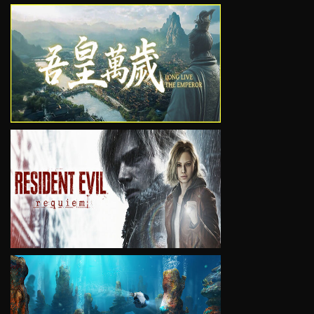
VIEW
VIEW
VIEW