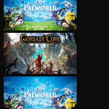
VIEW
VIEW
VIEW