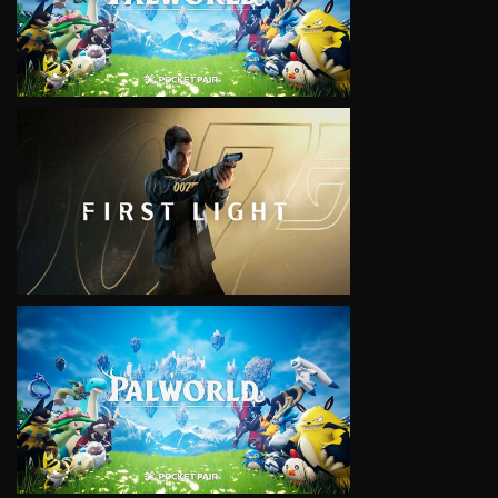
VIEW
VIEW