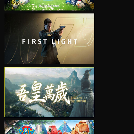
VIEW
VIEW