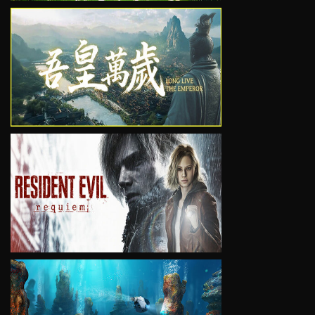
VIEW
VIEW
VIEW