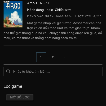
Arco-TENOKE
Hành động
,
Indie
,
Chiến lược
ĐĂNG VÀO NGÀY:
16/08/2024
| LƯỢT XEM: 8,226
Một game nhập vai giả tưởng Mesoamerican pha
trộn chiến đấu theo lượt và thời gian thực. Khám
phá thế giới thông qua ba câu chuyện thủ công được rèn giũa, đổ
máu, có ma thuật và thống nhất bằng cách trả thù. ...
1
2
›
Lọc game
MỞ BỘ LỌC