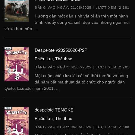
ĐĂNG VÀO NGÀY:
21/08/2025
| LƯỢT XEM: 2,181
Hướng dẫn một đàn sinh vật bí ẩn trên một hành
trình khuấy động và xinh đẹp vào những ngọn núi
và xa hơn nữa. ...
Despelote v20250626-P2P
Phiêu lưu
,
Thể thao
ĐĂNG VÀO NGÀY:
02/07/2025
| LƯỢT XEM: 2,201
Một cuộc phiêu lưu lát cắt về thời thơ ấu và bóng
đá nắm bắt ma thuật đã tổ chức cho người dân
Quito, Ecuador năm 2001. ...
despelote-TENOKE
Phiêu lưu
,
Thể thao
ĐĂNG VÀO NGÀY:
08/05/2025
| LƯỢT XEM: 2,888