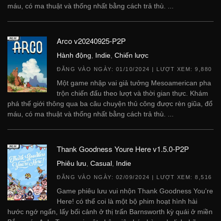
máu, có ma thuật và thống nhất bằng cách trả thù. ...
Arco v20240925-P2P
Hành động
,
Indie
,
Chiến lược
ĐĂNG VÀO NGÀY:
01/10/2024
| LƯỢT XEM: 9,880
Một game nhập vai giả tưởng Mesoamerican pha
trộn chiến đấu theo lượt và thời gian thực. Khám
phá thế giới thông qua ba câu chuyện thủ công được rèn giũa, đổ
máu, có ma thuật và thống nhất bằng cách trả thù. ...
Thank Goodness Youre Here v1.5.0-P2P
Phiêu lưu
,
Casual
,
Indie
ĐĂNG VÀO NGÀY:
02/09/2024
| LƯỢT XEM: 8,516
Game phiêu lưu vui nhộn Thank Goodness You're
Here! có thể coi là một bộ phim hoạt hình hài
hước ngớ ngẩn, lấy bối cảnh ở thị trấn Barnsworth kỳ quái ở miền