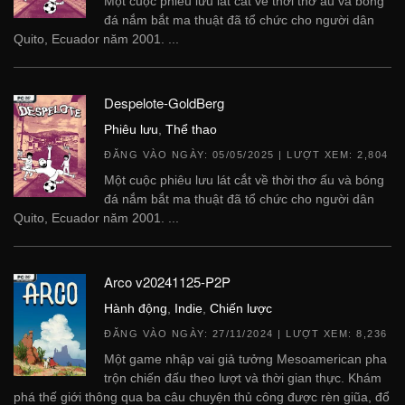
Một cuộc phiêu lưu lát cắt về thời thơ ấu và bóng
đá nắm bắt ma thuật đã tổ chức cho người dân
Quito, Ecuador năm 2001. ...
Despelote-GoldBerg
Phiêu lưu
,
Thể thao
ĐĂNG VÀO NGÀY:
05/05/2025
| LƯỢT XEM: 2,804
Một cuộc phiêu lưu lát cắt về thời thơ ấu và bóng
đá nắm bắt ma thuật đã tổ chức cho người dân
Quito, Ecuador năm 2001. ...
Arco v20241125-P2P
Hành động
,
Indie
,
Chiến lược
ĐĂNG VÀO NGÀY:
27/11/2024
| LƯỢT XEM: 8,236
Một game nhập vai giả tưởng Mesoamerican pha
trộn chiến đấu theo lượt và thời gian thực. Khám
phá thế giới thông qua ba câu chuyện thủ công được rèn giũa, đổ