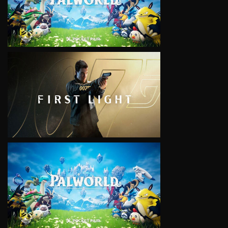
VIEW
VIEW
VIEW