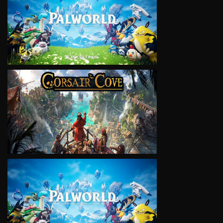
VIEW
VIEW
VIEW