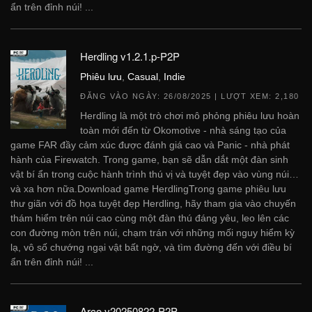
ẩn trên đỉnh núi! ...
Herdling v1.2.1.p-P2P
Phiêu lưu
,
Casual
,
Indie
ĐĂNG VÀO NGÀY:
26/08/2025
| LƯỢT XEM: 2,180
Herdling là một trò chơi mô phỏng phiêu lưu hoàn
toàn mới đến từ Okomotive - nhà sáng tạo của
game FAR đầy cảm xúc được đánh giá cao và Panic - nhà phát
hành của Firewatch. Trong game, bạn sẽ dẫn dắt một đàn sinh
vật bí ẩn trong cuộc hành trình thú vị và tuyệt đẹp vào vùng núi…
và xa hơn nữa.Download game HerdlingTrong game phiêu lưu
thư giãn với đồ họa tuyệt đẹp Herdling, hãy tham gia vào chuyến
thám hiểm trên núi cao cùng một đàn thú đáng yêu, leo lên các
con đường mòn trên núi, chạm trán với những mối nguy hiểm kỳ
lạ, vô số chướng ngại vật bất ngờ, và tìm đường đến với điều bí
ẩn trên đỉnh núi! ...
Arco v20250822-P2P