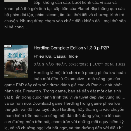
tiếp, không cần cáp. Lướt kênh các vì sao và
khám phá thế giới tĩnh tại, cấp tiến của Planet Blip thông qua các
bộ phim dài tập, phim sitcom, tin tức, thời tiết và chương trình trò
chuyện. Nhưng đừng chạm vào chiếc điều khiển đó—mọi thứ sắp
bị bẻ cong. ...
Herdling Complete Edition v1.3.0.p-P2P
Phiêu lưu
,
Casual
,
Indie
ĐĂNG VÀO NGÀY:
08/10/2025
| LƯỢT XEM: 1,622
Herdling là một trò chơi mô phỏng phiêu lưu hoàn
toàn mới đến từ Okomotive - nhà sáng tạo của
game FAR đầy cảm xúc được đánh giá cao và Panic - nhà phát
hành của Firewatch. Trong game, bạn sẽ dẫn dắt một đàn sinh
vật bí ẩn trong cuộc hành trình thú vị và tuyệt đẹp vào vùng núi…
và xa hơn nữa.Download game HerdlingTrong game phiêu lưu
thư giãn với đồ họa tuyệt đẹp Herdling, hãy tham gia vào chuyến
thám hiểm trên núi cao cùng một đàn thú đáng yêu, leo lên các
con đường mòn trên núi, chạm trán với những mối nguy hiểm kỳ
lạ, vô số chướng ngại vật bất ngờ, và tìm đường đến với điều bí