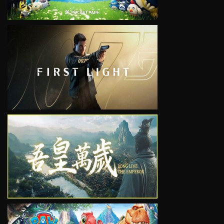
VIEW
VIEW