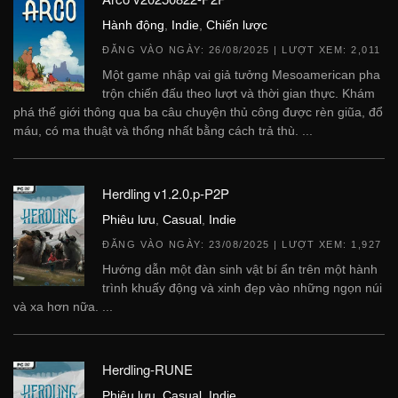
Hành động
,
Indie
,
Chiến lược
ĐĂNG VÀO NGÀY:
26/08/2025
| LƯỢT XEM: 2,011
Một game nhập vai giả tưởng Mesoamerican pha
trộn chiến đấu theo lượt và thời gian thực. Khám
phá thế giới thông qua ba câu chuyện thủ công được rèn giũa, đổ
máu, có ma thuật và thống nhất bằng cách trả thù. ...
Herdling v1.2.0.p-P2P
Phiêu lưu
,
Casual
,
Indie
ĐĂNG VÀO NGÀY:
23/08/2025
| LƯỢT XEM: 1,927
Hướng dẫn một đàn sinh vật bí ẩn trên một hành
trình khuấy động và xinh đẹp vào những ngọn núi
và xa hơn nữa. ...
Herdling-RUNE
Phiêu lưu
,
Casual
,
Indie