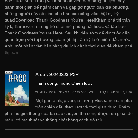
Bắc nước Anh. Trong vai một nhân viên bán hàng du lịch, hãy
dành thời gian để ngắm cảnh và gặp gỡ người dân địa phương,
những người này sẽ giao cho bạn các công việc thật sự kỳ
quặc!Download Thank Goodness You're Here!Khám phá thị trấn
kỳ lạ Barnsworth trong trò chơi mô phỏng hài hước và táo bạo
Thank Goodness You're Here. Sau khi đến sớm để dự cuộc gặp
quan trọng với thị trưởng của một thị trấn kỳ lạ ở miền Bắc nước
Anh, một nhân viên bán hàng du lịch dành thời gian để khám phá
thị trấn ...
Arco v20240823-P2P
Hành động
,
Indie
,
Chiến lược
ĐĂNG VÀO NGÀY:
25/08/2024
| LƯỢT XEM: 9,400
Một game nhập vai giả tưởng Mesoamerican pha
trộn chiến đấu theo lượt và thời gian thực. Khám
phá thế giới thông qua ba câu chuyện thủ công được rèn giũa, đổ
máu, có ma thuật và thống nhất bằng cách trả thù. ...