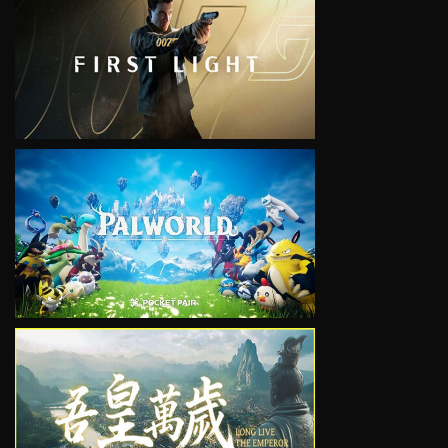
VIEW
VIEW
VIEW