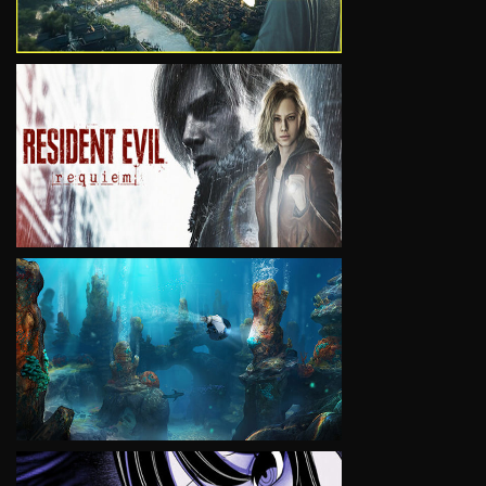
VIEW
VIEW