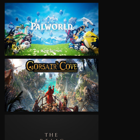
VIEW
VIEW
VIEW