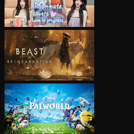
VIEW
VIEW
VIEW