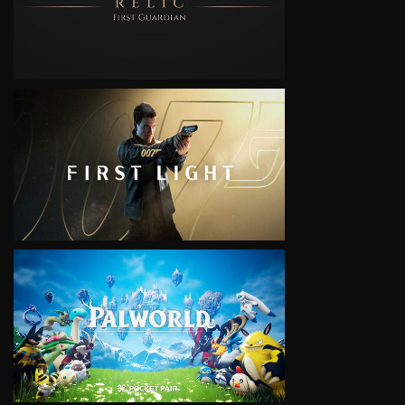
VIEW
VIEW