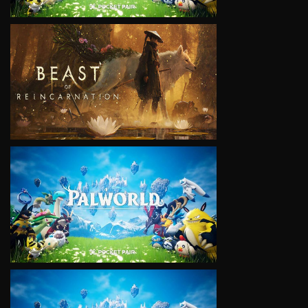
VIEW
VIEW