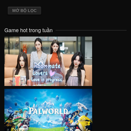
MỞ BỘ LỌC
Game hot trong tuần
VIEW
VIEW