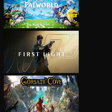
VIEW
VIEW
VIEW