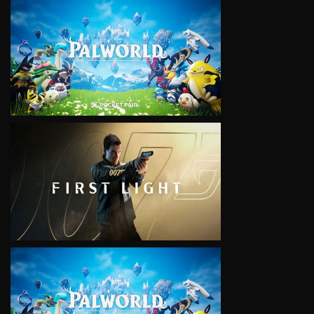
VIEW
VIEW
VIEW