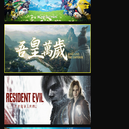
VIEW
VIEW