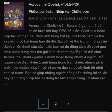
Across the Obelisk v1.4.5-P2P
Phiêu lưu
,
Indie
,
Nhập vai
,
Chiến lược
ĐĂNG VÀO NGÀY:
02/01/2025
| LƯỢT XEM: 8,798
Across the Obelisk trên Steam là game thẻ bài
chiến lược kết hợp RPG cổ điển. Chơi solo hoặc
hợp tác với bạn bè, chọn anh hùng bất kỳ, mở khóa item và thẻ,
xây dựng cỗ bài hoàn hảo để đối đầu với kẻ thù trong những trận
đánh chiến thuật sâu sắc. Liệu bạn có đủ dũng cảm để vượt qua
tháp pháo đúng như tên gọi của trò chơi này?Bạn có thể chơi
Across the Obelisk game 1 mình hoặc trong nhóm 4 người. Mỗi
người chơi điều khiển 1 anh hùng trong trận chiến, nhưng phải
phối hợp nhuần nhuyễn với nhau và đưa ra quyết định tốt nhất
cho cả team. Bạn sẽ giúp những người nông dân chống lại cái ác
hay tập trung cướp bóc từ đống tro tàn?Chọn trong 12 nhân vật
...
1
2
›