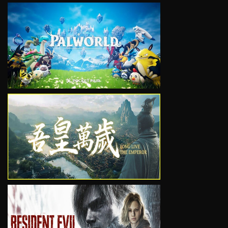
VIEW
VIEW
VIEW