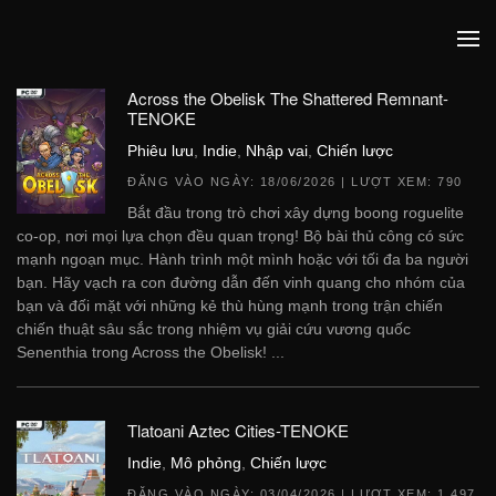
Across the Obelisk The Shattered Remnant-
TENOKE
Phiêu lưu
,
Indie
,
Nhập vai
,
Chiến lược
ĐĂNG VÀO NGÀY:
18/06/2026
| LƯỢT XEM: 790
Bắt đầu trong trò chơi xây dựng boong roguelite
co-op, nơi mọi lựa chọn đều quan trọng! Bộ bài thủ công có sức
mạnh ngoạn mục. Hành trình một mình hoặc với tối đa ba người
bạn. Hãy vạch ra con đường dẫn đến vinh quang cho nhóm của
bạn và đối mặt với những kẻ thù hùng mạnh trong trận chiến
chiến thuật sâu sắc trong nhiệm vụ giải cứu vương quốc
Senenthia trong Across the Obelisk! ...
Tlatoani Aztec Cities-TENOKE
Indie
,
Mô phỏng
,
Chiến lược
ĐĂNG VÀO NGÀY:
03/04/2026
| LƯỢT XEM: 1,497