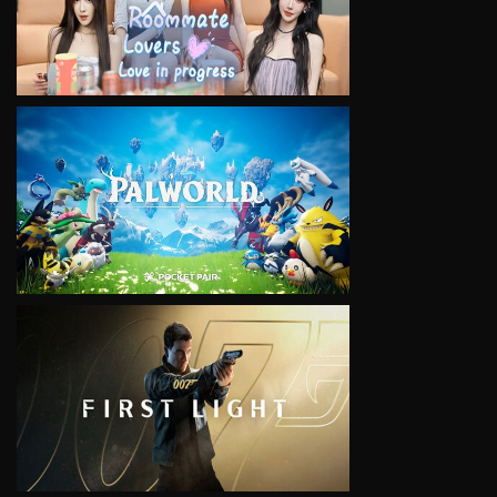
VIEW
VIEW