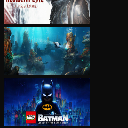
VIEW
VIEW