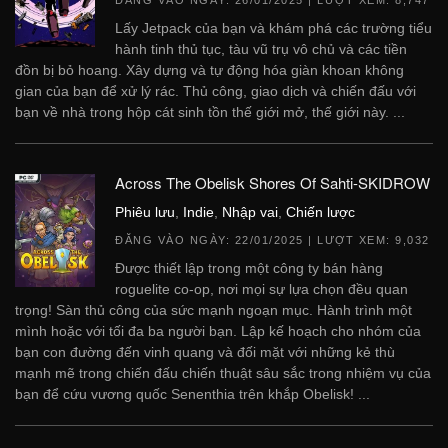
ĐĂNG VÀO NGÀY:
26/01/2025
| LƯỢT XEM: 8,747
Lấy Jetpack của bạn và khám phá các trường tiểu
hành tinh thủ tục, tàu vũ trụ vô chủ và các tiền
đồn bị bỏ hoang. Xây dựng và tự động hóa giàn khoan không
gian của bạn để xử lý rác. Thủ công, giao dịch và chiến đấu với
bạn về nhà trong hộp cát sinh tồn thế giới mở, thế giới này. ...
Across The Obelisk Shores Of Sahti-SKIDROW
Phiêu lưu
,
Indie
,
Nhập vai
,
Chiến lược
ĐĂNG VÀO NGÀY:
22/01/2025
| LƯỢT XEM: 9,032
Được thiết lập trong một công ty bán hàng
roguelite co-op, nơi mọi sự lựa chọn đều quan
trọng! Sàn thủ công của sức mạnh ngoạn mục. Hành trình một
mình hoặc với tối đa ba người bạn. Lập kế hoạch cho nhóm của
bạn con đường đến vinh quang và đối mặt với những kẻ thù
mạnh mẽ trong chiến đấu chiến thuật sâu sắc trong nhiệm vụ của
bạn để cứu vương quốc Senenthia trên khắp Obelisk! ...