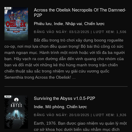
Across the Obelisk Necropolis Of The Damned-
P2P
Phiêu lưu
,
Indie
,
Nhập vai
,
Chiến lược
ĐĂNG VÀO NGÀY:
03/12/2025
| LƯỢT XEM: 1,506
Bắt đầu trong trò chơi xây dựng boong roguelite
co-op, nơi mọi lựa chọn đều quan trọng! Bộ bài thủ công có sức
mạnh ngoạn mục. Hành trình một mình hoặc với tối đa ba người
bạn. Hãy vạch ra con đường dẫn đến vinh quang cho nhóm của
bạn và đối mặt với những kẻ thù hùng mạnh trong trận chiến
chiến thuật sâu sắc trong nhiệm vụ giải cứu vương quốc
Senenthia trong Across the Obelisk! ...
Surviving the Abyss v1.0.5-P2P
Indie
,
Mô phỏng
,
Chiến lược
ĐĂNG VÀO NGÀY:
20/10/2025
| LƯỢT XEM: 1,926
Earth, 1976. Bạn được giao nhiệm vụ quản lý một
cơ sở khoa học dưới biển sâu nhằm mục đích