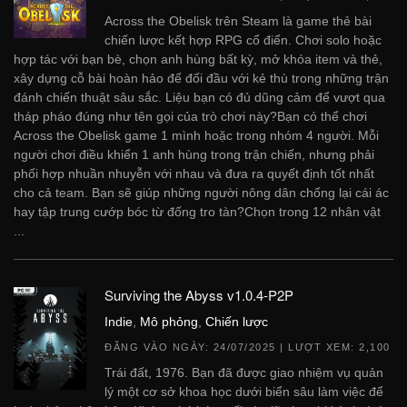
Across the Obelisk trên Steam là game thẻ bài
chiến lược kết hợp RPG cổ điển. Chơi solo hoặc
hợp tác với bạn bè, chọn anh hùng bất kỳ, mở khóa item và thẻ,
xây dựng cỗ bài hoàn hảo để đối đầu với kẻ thù trong những trận
đánh chiến thuật sâu sắc. Liệu bạn có đủ dũng cảm để vượt qua
tháp pháo đúng như tên gọi của trò chơi này?Bạn có thể chơi
Across the Obelisk game 1 mình hoặc trong nhóm 4 người. Mỗi
người chơi điều khiển 1 anh hùng trong trận chiến, nhưng phải
phối hợp nhuần nhuyễn với nhau và đưa ra quyết định tốt nhất
cho cả team. Bạn sẽ giúp những người nông dân chống lại cái ác
hay tập trung cướp bóc từ đống tro tàn?Chọn trong 12 nhân vật
...
Surviving the Abyss v1.0.4-P2P
Indie
,
Mô phỏng
,
Chiến lược
ĐĂNG VÀO NGÀY:
24/07/2025
| LƯỢT XEM: 2,100
Trái đất, 1976. Bạn đã được giao nhiệm vụ quản
lý một cơ sở khoa học dưới biển sâu làm việc để