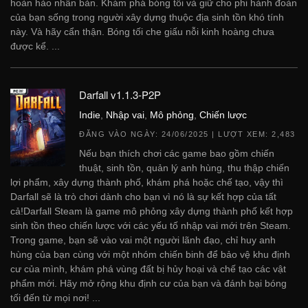
hoàn hảo nhân bản. Khám phá bóng tối và giữ cho phi hành đoàn
của bạn sống trong người xây dựng thuộc địa sinh tồn khó tính
này. Và hãy cẩn thận. Bóng tối che giấu nỗi kinh hoàng chưa
được kể. ...
Darfall v1.1.3-P2P
Indie
,
Nhập vai
,
Mô phỏng
,
Chiến lược
ĐĂNG VÀO NGÀY:
24/06/2025
| LƯỢT XEM: 2,483
Nếu bạn thích chơi các game bao gồm chiến
thuật, sinh tồn, quản lý anh hùng, thu thập chiến
lợi phẩm, xây dựng thành phố, khám phá hoặc chế tạo, vậy thì
Darfall sẽ là trò chơi dành cho bạn vì nó là sự kết hợp của tất
cả!Darfall Steam là game mô phỏng xây dựng thành phố kết hợp
sinh tồn theo chiến lược với các yếu tố nhập vai mới trên Steam.
Trong game, bạn sẽ vào vai một người lãnh đạo, chỉ huy anh
hùng của bạn cùng với một nhóm chiến binh để bảo vệ khu định
cư của mình, khám phá vùng đất bị hủy hoại và chế tạo các vật
phẩm mới. Hãy mở rộng khu định cư của bạn và đánh bại bóng
tối đến từ mọi nơi! ...