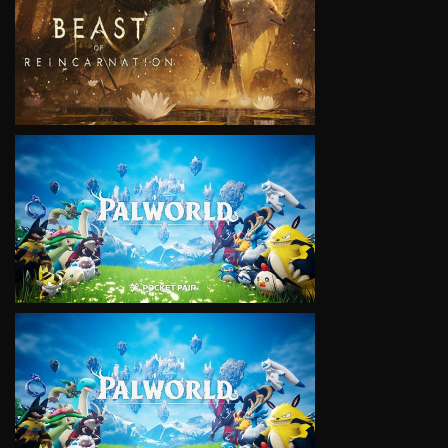
VIEW
VIEW
VIEW