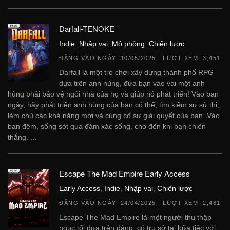
Darfall-TENOKE
Indie
,
Nhập vai
,
Mô phỏng
,
Chiến lược
ĐĂNG VÀO NGÀY:
10/05/2025
| LƯỢT XEM: 3,451
Darfall là một trò chơi xây dựng thành phố RPG
dựa trên anh hùng, đưa bạn vào vai một anh
hùng phải bảo vệ ngôi nhà của họ và giúp nó phát triển! Vào ban
ngày, hãy phát triển anh hùng của bạn có thể, tìm kiếm sự sử thi,
làm chủ các khả năng mới và củng cố sự giải quyết của bạn. Vào
ban đêm, sống sót qua đám xác sống, cho đến khi bạn chiến
thắng. ...
Escape The Mad Empire Early Access
Early Access
,
Indie
,
Nhập vai
,
Chiến lược
ĐĂNG VÀO NGÀY:
24/04/2025
| LƯỢT XEM: 2,481
Escape The Mad Empire là một người thu thập
ngục tối dựa trên đảng, có trụ sở tại bữa tiệc với