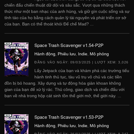
chiến đấu chiến thuật dữ dội và sâu sắc. Vượt qua những thách
thức như một ban nhạc của anh hùng, và giữ gìn cuộc sống và sự
tỉnh táo của họ bằng cách quản lý tài nguyên và phát triển cơ sở
của bạn. Bạn có thể thoát khỏi Đế chế Mad? ...
Space Trash Scavenger v1.54-P2P
Hành động
,
Phiêu lưu
,
Indie
,
Mô phỏng
ĐĂNG VÀO NGÀY:
09/03/2025
| LƯỢT XEM: 3,026
Lấy Jetpack của bạn và khám phá các trường tiểu
hành tinh thủ tục, tàu vũ trụ vô chủ và các tiền
đồn bị bỏ hoang. Xây dựng và tự động hóa giàn khoan không
gian của bạn để xử lý rác. Thủ công, giao dịch và chiến đấu với
bạn về nhà trong hộp cát sinh tồn thế giới mở, thế giới này. ...
Space Trash Scavenger v1.53-P2P
Hành động
,
Phiêu lưu
,
Indie
,
Mô phỏng