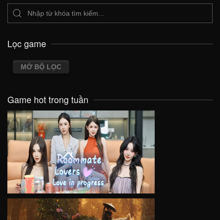
Lọc game
MỞ BỘ LỌC
Game hot trong tuần
VIEW