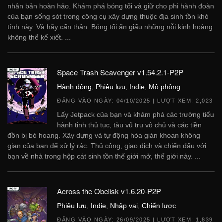
nhân bản hoàn hảo. Khám phá bóng tối và giữ cho phi hành đoàn
của bạn sống sót trong công cụ xây dựng thuộc địa sinh tồn khó
tính này. Và hãy cẩn thận. Bóng tối ẩn giấu những nỗi kinh hoàng
không thể kể xiết. ...
Space Trash Scavenger v1.54.2.1-P2P
Hành động
,
Phiêu lưu
,
Indie
,
Mô phỏng
ĐĂNG VÀO NGÀY:
04/10/2025
| LƯỢT XEM: 2,023
Lấy Jetpack của bạn và khám phá các trường tiểu
hành tinh thủ tục, tàu vũ trụ vô chủ và các tiền
đồn bị bỏ hoang. Xây dựng và tự động hóa giàn khoan không
gian của bạn để xử lý rác. Thủ công, giao dịch và chiến đấu với
bạn về nhà trong hộp cát sinh tồn thế giới mở, thế giới này. ...
Across the Obelisk v1.6.20-P2P
Phiêu lưu
,
Indie
,
Nhập vai
,
Chiến lược
ĐĂNG VÀO NGÀY:
26/09/2025
| LƯỢT XEM: 1,839