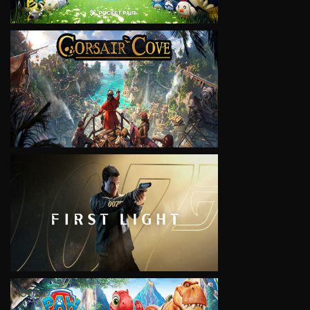
VIEW
VIEW