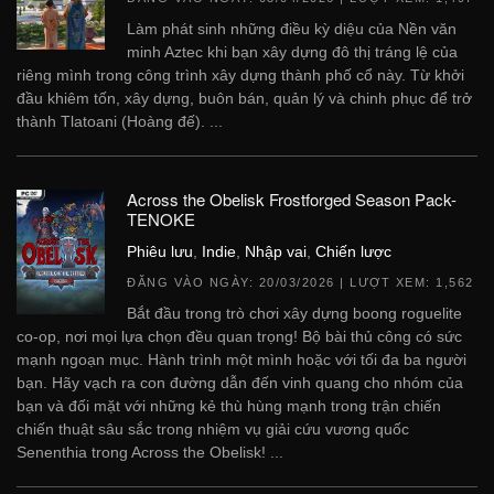
Làm phát sinh những điều kỳ diệu của Nền văn
minh Aztec khi bạn xây dựng đô thị tráng lệ của
riêng mình trong công trình xây dựng thành phố cổ này. Từ khởi
đầu khiêm tốn, xây dựng, buôn bán, quản lý và chinh phục để trở
thành Tlatoani (Hoàng đế). ...
Across the Obelisk Frostforged Season Pack-
TENOKE
Phiêu lưu
,
Indie
,
Nhập vai
,
Chiến lược
ĐĂNG VÀO NGÀY:
20/03/2026
| LƯỢT XEM: 1,562
Bắt đầu trong trò chơi xây dựng boong roguelite
co-op, nơi mọi lựa chọn đều quan trọng! Bộ bài thủ công có sức
mạnh ngoạn mục. Hành trình một mình hoặc với tối đa ba người
bạn. Hãy vạch ra con đường dẫn đến vinh quang cho nhóm của
bạn và đối mặt với những kẻ thù hùng mạnh trong trận chiến
chiến thuật sâu sắc trong nhiệm vụ giải cứu vương quốc
Senenthia trong Across the Obelisk! ...