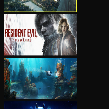
VIEW
VIEW