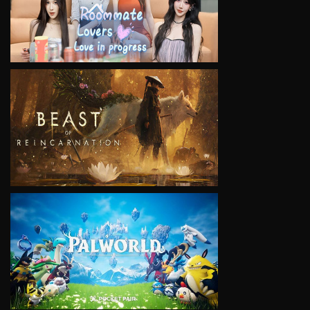
VIEW
VIEW
VIEW