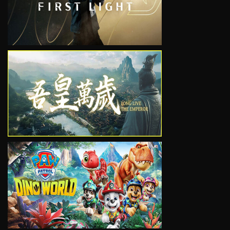
VIEW
VIEW