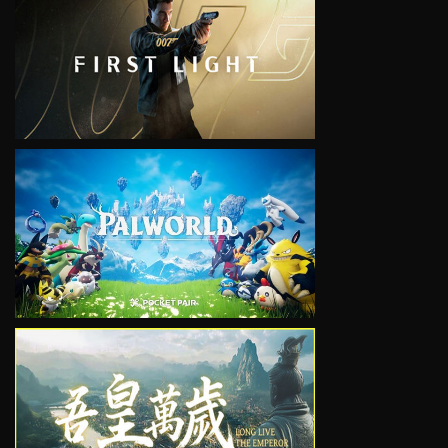
VIEW
VIEW
VIEW