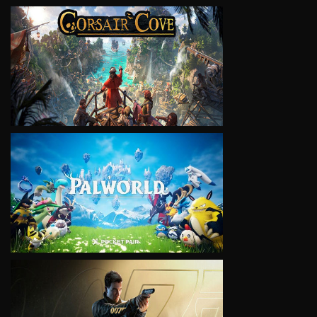
VIEW
VIEW
VIEW