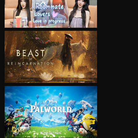
VIEW
VIEW
VIEW