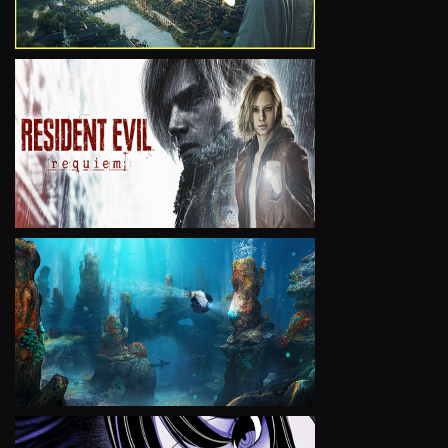
VIEW
VIEW