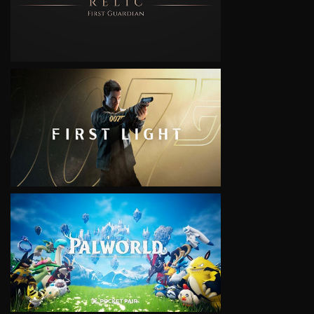
VIEW
VIEW