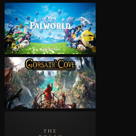
VIEW
VIEW
VIEW