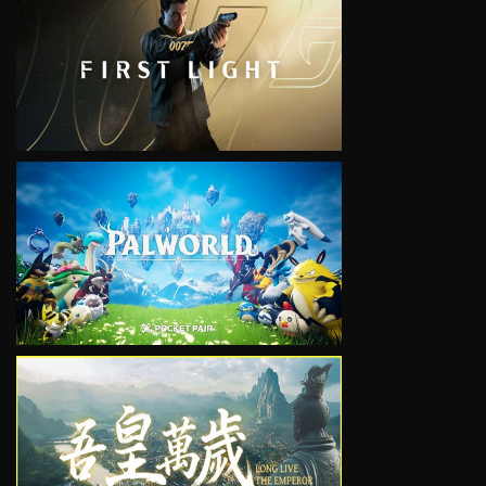
VIEW
VIEW
VIEW