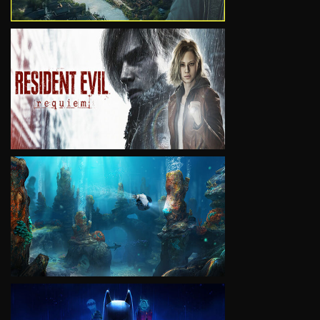
VIEW
VIEW