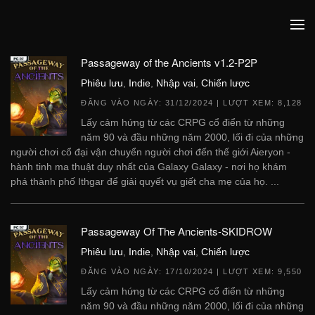
Passageway of the Ancients v1.2-P2P
Phiêu lưu
,
Indie
,
Nhập vai
,
Chiến lược
ĐĂNG VÀO NGÀY:
31/12/2024
| LƯỢT XEM: 8,128
Lấy cảm hứng từ các CRPG cổ điển từ những
năm 90 và đầu những năm 2000, lối đi của những
người chơi cổ đại vận chuyển người chơi đến thế giới Aieryon -
hành tinh ma thuật duy nhất của Galaxy Galaxy - nơi họ khám
phá thành phố Ithgar để giải quyết vụ giết cha mẹ của họ. ...
Passageway Of The Ancients-SKIDROW
Phiêu lưu
,
Indie
,
Nhập vai
,
Chiến lược
ĐĂNG VÀO NGÀY:
17/10/2024
| LƯỢT XEM: 9,550
Lấy cảm hứng từ các CRPG cổ điển từ những
năm 90 và đầu những năm 2000, lối đi của những