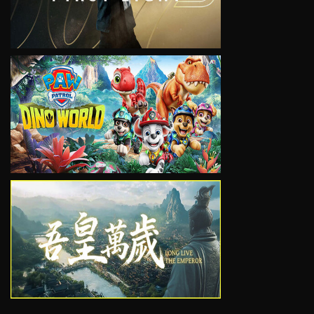
VIEW
VIEW