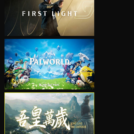
VIEW
VIEW
VIEW