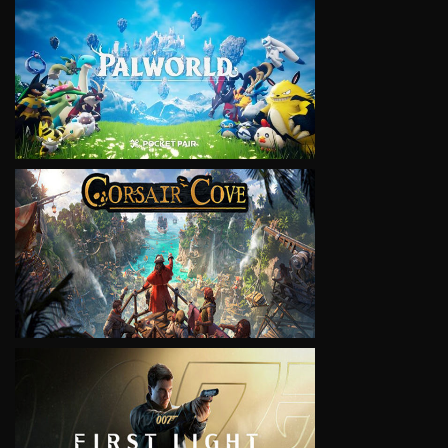
VIEW
VIEW
VIEW