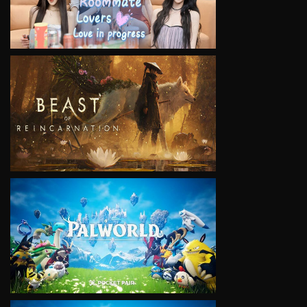
VIEW
VIEW