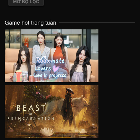
MỞ BỘ LỌC
Game hot trong tuần
VIEW
VIEW