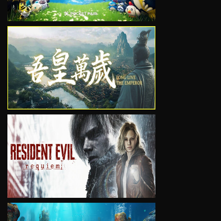
VIEW
VIEW