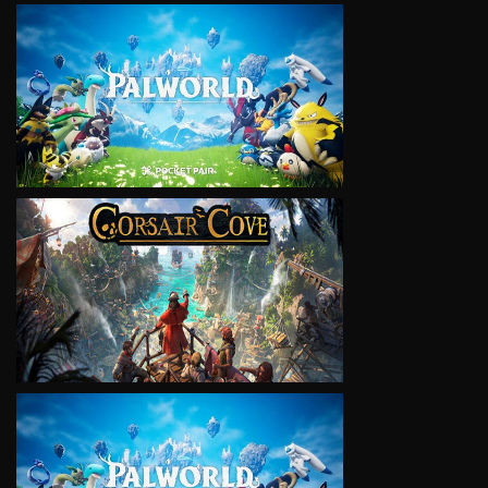
VIEW
VIEW
VIEW