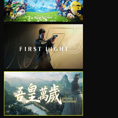
VIEW
VIEW