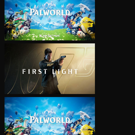
VIEW
VIEW
VIEW