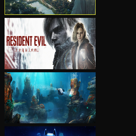
VIEW
VIEW