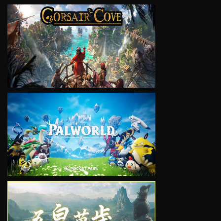
VIEW
VIEW
VIEW