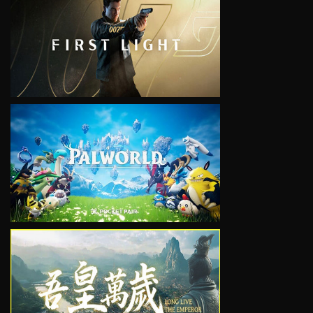
VIEW
VIEW
VIEW