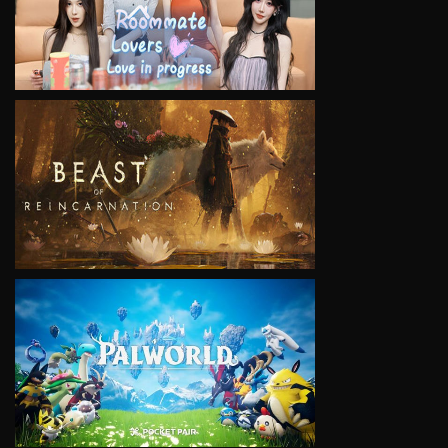
VIEW
VIEW
VIEW