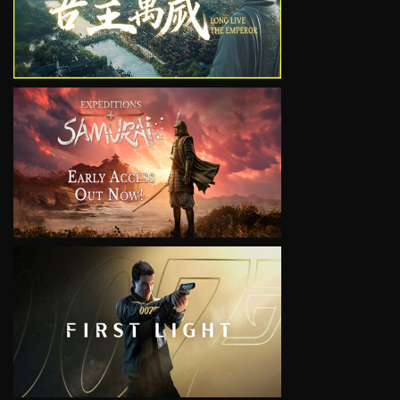
VIEW
VIEW