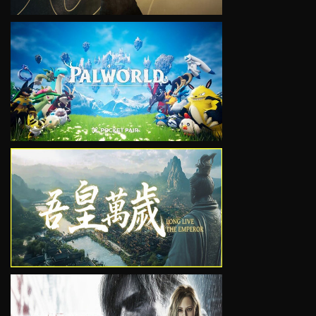
VIEW
VIEW