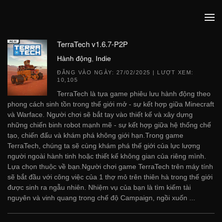
TerraTech v1.6.7-P2P
Hành động
,
Indie
ĐĂNG VÀO NGÀY:
27/02/2025
| LƯỢT XEM:
10,105
TerraTech là tựa game phiêu lưu hành động theo
phong cách sinh tồn trong thế giới mở - sự kết hợp giữa Minecraft
và Warface. Người chơi sẽ bắt tay vào thiết kế và xây dựng
những chiến binh robot mạnh mẽ - sự kết hợp giữa hệ thống chế
tạo, chiến đấu và khám phá không giới hạn.Trong game
TerraTech, chúng ta sẽ cùng khám phá thế giới của lực lượng
người ngoài hành tinh hoặc thiết kế không gian của riêng mình.
Lựa chọn thuộc về bạn.Người chơi game TerraTech trên máy tính
sẽ bắt đầu với công việc của 1 thợ mỏ trên thiên hà trong thế giới
được sinh ra ngẫu nhiên. Nhiệm vụ của bạn là tìm kiếm tài
nguyên và vinh quang trong chế độ Campaign, ngồi xuốn ...