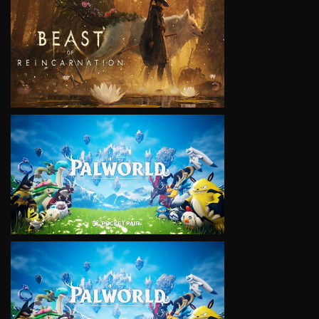
VIEW
VIEW
VIEW