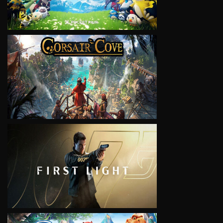
VIEW
VIEW