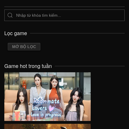
Lọc game
MỞ BỘ LỌC
Game hot trong tuần
VIEW