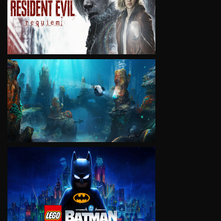
VIEW
VIEW
VIEW