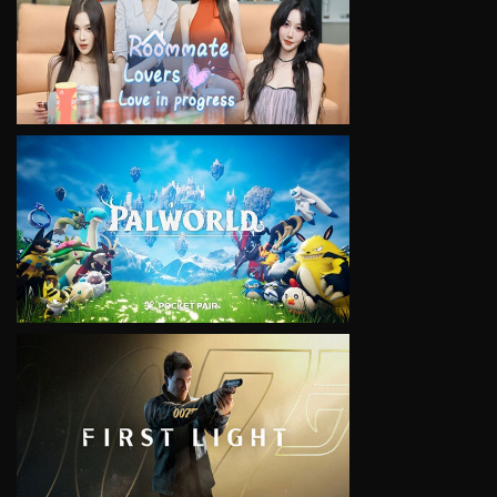
VIEW
VIEW
VIEW