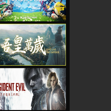
VIEW
VIEW