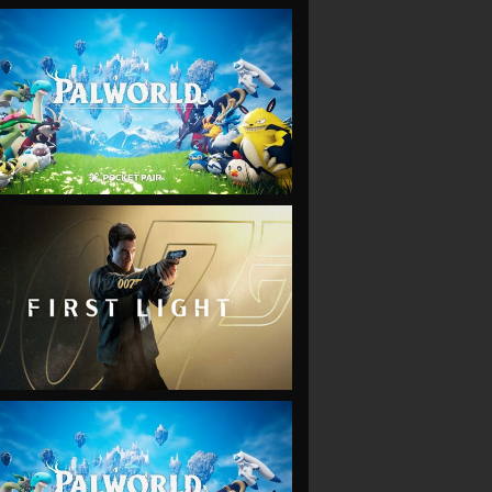
VIEW
VIEW
VIEW