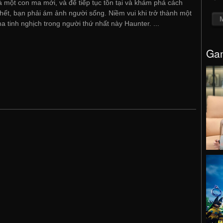
à một con ma mới, và để tiếp tục tồn tại và khám phá cách
hết, bạn phải ám ảnh người sống. Niềm vui khi trở thành một
a tinh nghịch trong người thứ nhất này Haunter. ...
Gam