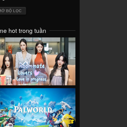
MỞ BỘ LỌC
e hot trong tuần
VIEW
VIEW