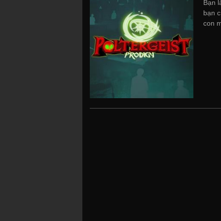
Bạn l
bạn c
con m