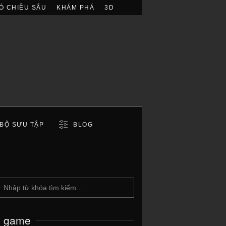
Ó CHIỀU SÂU
KHÁM PHÁ
3D
BỘ SƯU TẬP
BLOG
c game