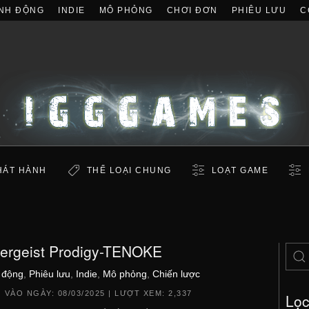
NH ĐỘNG
INDIE
MÔ PHỎNG
CHƠI ĐƠN
PHIÊU LƯU
C
HÁT HÀNH
THỂ LOẠI CHUNG
LOẠT GAME
tergeist Prodigy-TENOKE
 động
,
Phiêu lưu
,
Indie
,
Mô phỏng
,
Chiến lược
 VÀO NGÀY:
08/03/2025
| LƯỢT XEM: 2,337
Lọ