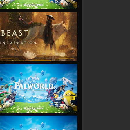
VIEW
VIEW