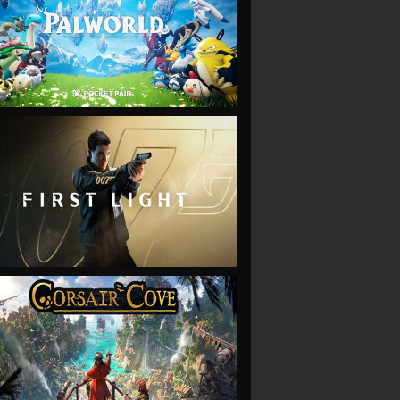
VIEW
VIEW
VIEW