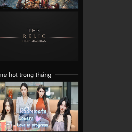
VIEW
e hot trong tháng
VIEW