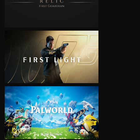
VIEW
VIEW