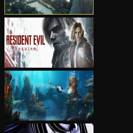
VIEW
VIEW