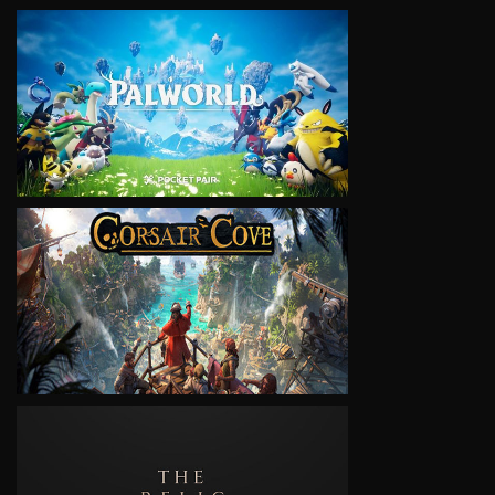
VIEW
VIEW
VIEW