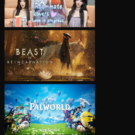
VIEW
VIEW
VIEW