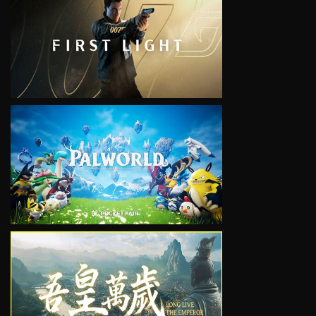
VIEW
VIEW
VIEW