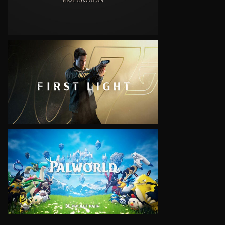
VIEW
VIEW