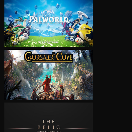
VIEW
VIEW
VIEW