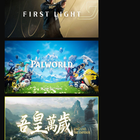
VIEW
VIEW
VIEW