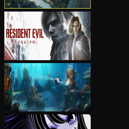
VIEW
VIEW