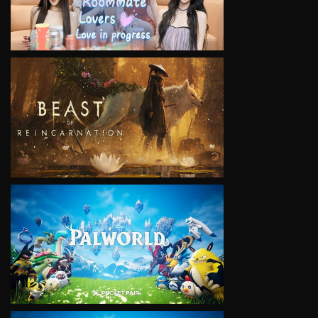
VIEW
VIEW