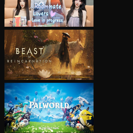
VIEW
VIEW
VIEW