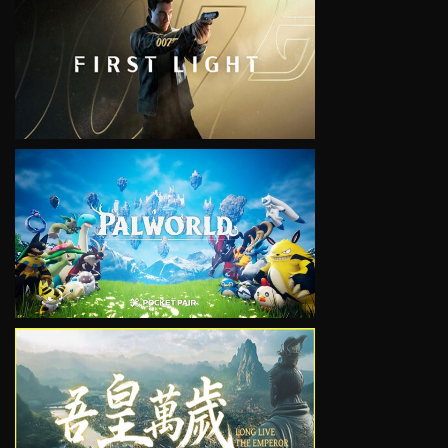
VIEW
VIEW
VIEW