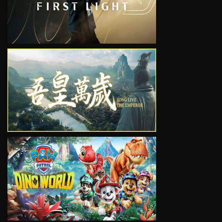
VIEW
VIEW