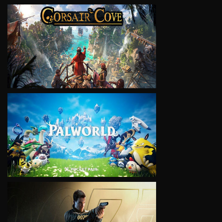
VIEW
VIEW
VIEW