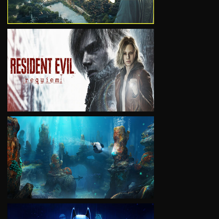
VIEW
VIEW