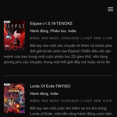
Elypse v1.0.18-TENOKE
Hành động
,
Phiêu lưu
,
Indie
ĐĂNG VÀO NGÀY:
14/03/2025
| LƯỢT XEM: 2,189
Bắt tay vào một câu chuyện bi thảm và khám phá
thế giới bị tàn phá của Elypse! Chiến đấu với vận
mệnh của bạn trong một cuộc phiêu lưu 2D gian khổ, nền tảng
phong phú câu chuyện, trong một thế giới đầy mê hoặc và bí ẩn.
...
Lords Of Exile-TiNYiSO
Hành động
,
Indie
ĐĂNG VÀO NGÀY:
01/08/2024
| LƯỢT XEM: 8,972
Bắt tay vào một cuộc tìm kiếm sự trả thù trong
Lords of Exile, một nền tảng hành động cuộn bên