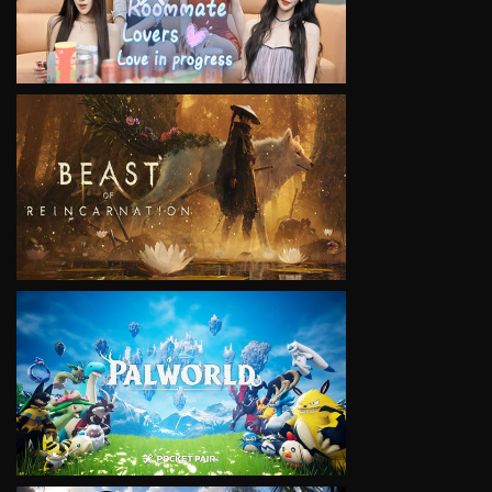
VIEW
VIEW