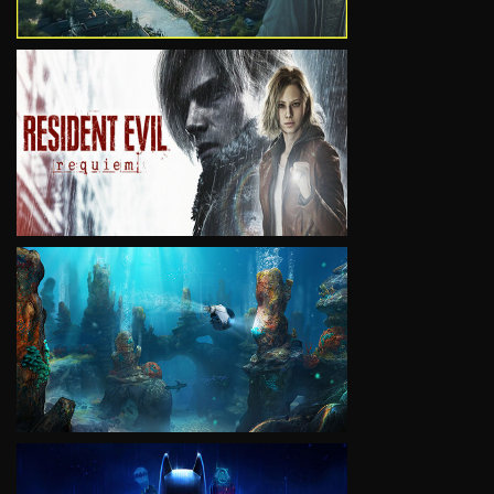
VIEW
VIEW