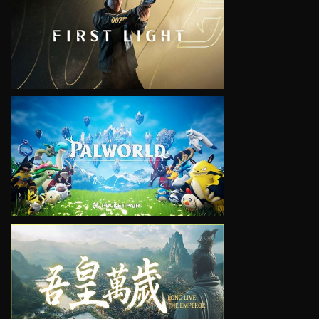
VIEW
VIEW
VIEW