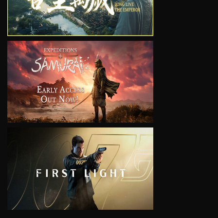
VIEW
VIEW