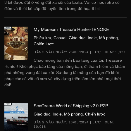
8 bit được đặt ở vùng đất xa xôi của Exilia. Với cơ học retro cổ
điển và thiết kế cấp độ tuyến tính trong đồ họa 8 bit. ...
My Museum Treasure Hunter-TENOKE
Phiêu lưu
,
Casual
,
Giáo dục
,
Indie
,
Mô phỏng
,
Chiến lược
ĐĂNG VÀO NGÀY:
26/06/2024
| LƯỢT XEM: 9,327
Chào mừng bạn đến bảo tàng của tôi: Treasure
Hunter! Khôi phục bảo tàng của riêng bạn, đi thám hiểm và khám
phá những vùng đất xa xôi. Sử dụng tài năng của bạn để khôi
phục các cổ vật cổ xưa và xây dựng triển lãm lớn nhất mọi thời
đại! ...
SeaOrama World of Shipping v2.0-P2P
Giáo dục
,
Indie
,
Mô phỏng
,
Chiến lược
ĐĂNG VÀO NGÀY:
16/05/2024
| LƯỢT XEM:
10,016