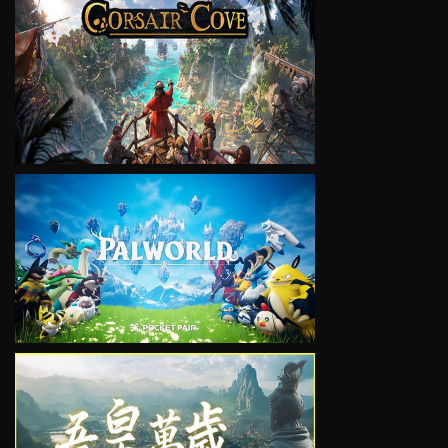
VIEW
VIEW
VIEW