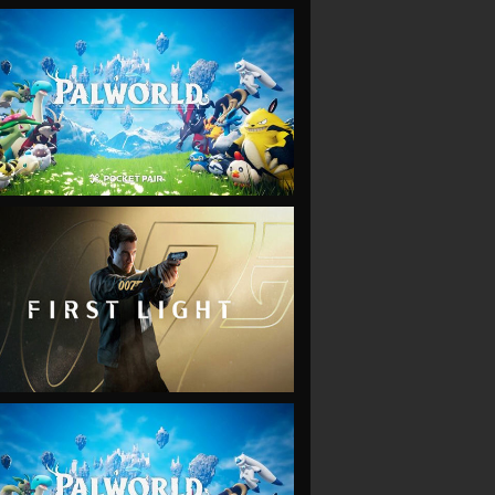
VIEW
VIEW
VIEW