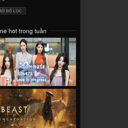
MỞ BỘ LỌC
e hot trong tuần
VIEW
VIEW