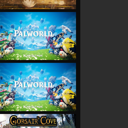
VIEW
VIEW