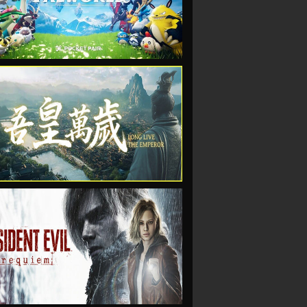
VIEW
VIEW