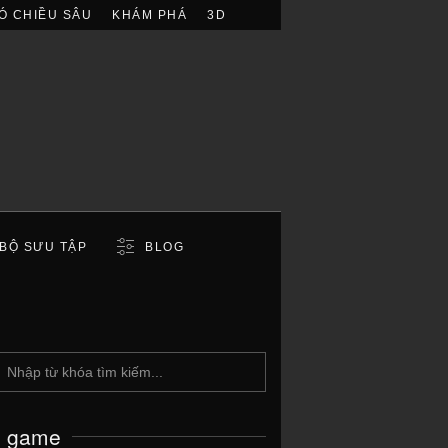
Ó CHIỀU SÂU
KHÁM PHÁ
3D
BỘ SƯU TẬP
BLOG
c game