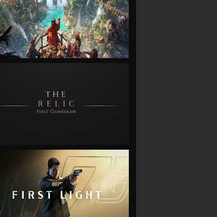
VIEW
VIEW
VIEW