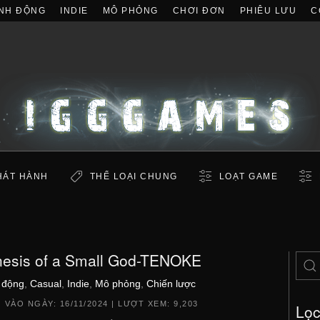
NH ĐỘNG
INDIE
MÔ PHỎNG
CHƠI ĐƠN
PHIÊU LƯU
C
HÁT HÀNH
THỂ LOẠI CHUNG
LOẠT GAME
esis of a Small God-TENOKE
 động
,
Casual
,
Indie
,
Mô phỏng
,
Chiến lược
 VÀO NGÀY:
16/11/2024
| LƯỢT XEM: 9,203
Lọ