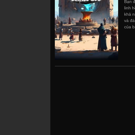
Bạn đ
linh 
khả n
và đá
của b