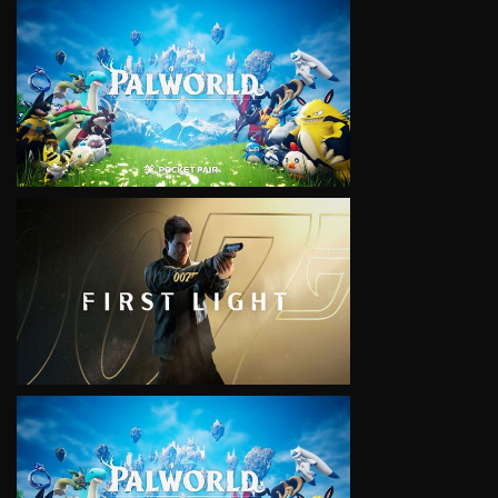
VIEW
VIEW
VIEW