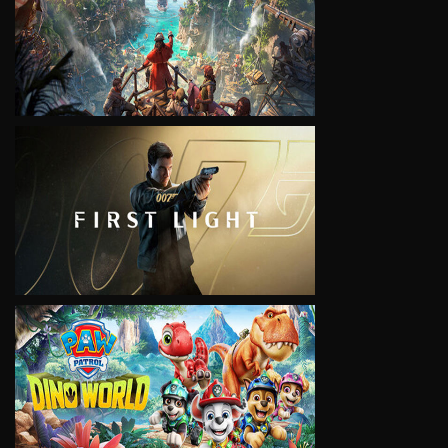
VIEW
VIEW
VIEW