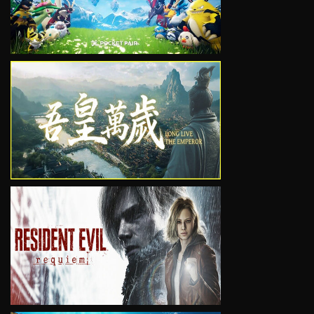
VIEW
VIEW