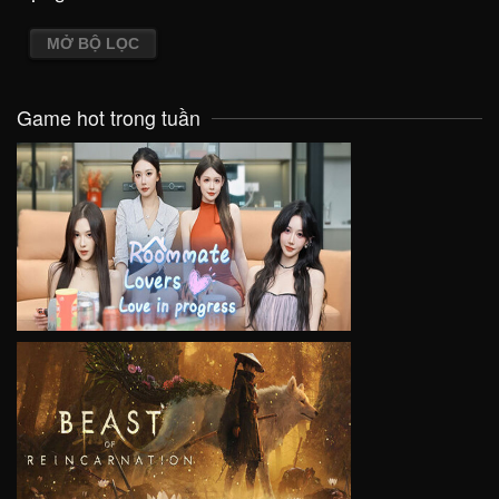
MỞ BỘ LỌC
Game hot trong tuần
VIEW
VIEW