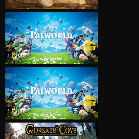
VIEW
VIEW