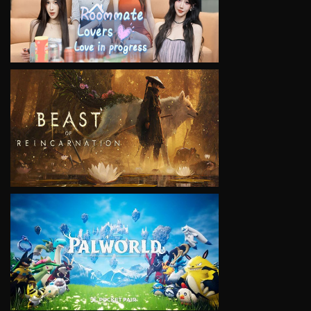
VIEW
VIEW
VIEW