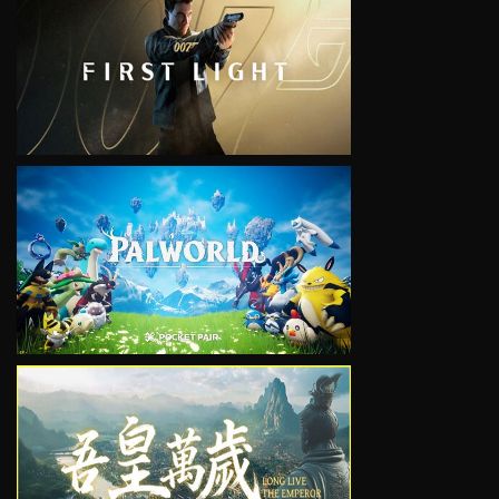
VIEW
VIEW
VIEW