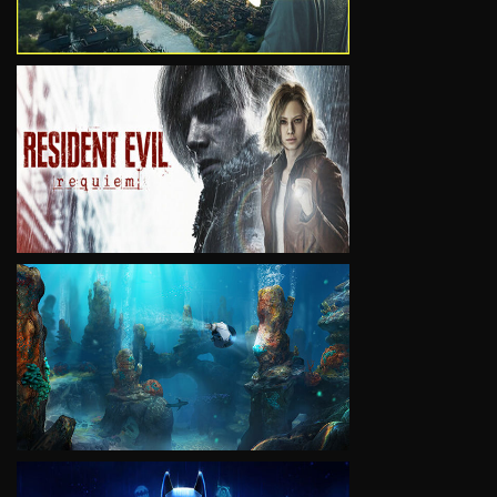
VIEW
VIEW