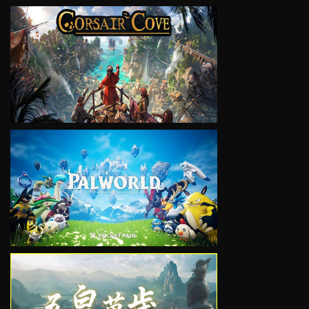
VIEW
VIEW
VIEW