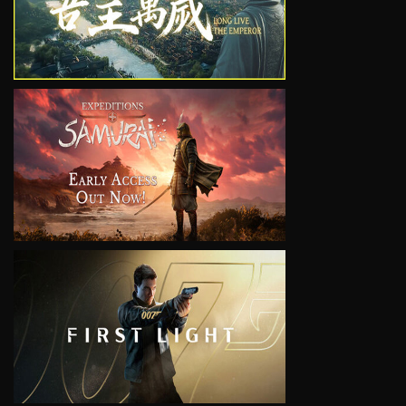
VIEW
VIEW