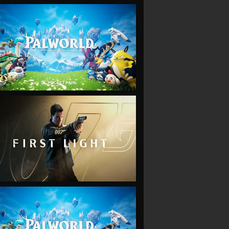
VIEW
VIEW
VIEW