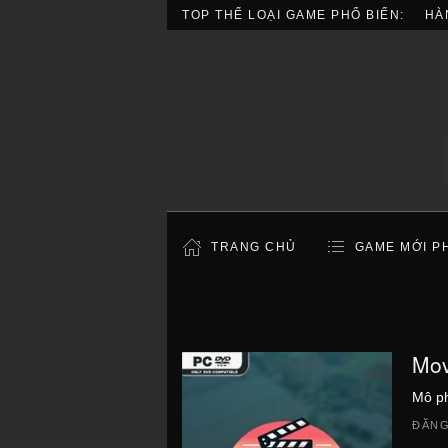
TOP THỂ LOẠI GAME PHỔ BIẾN:
HÀ
TRANG CHỦ
GAME MỚI P
Mov
Mô p
ĐĂNG