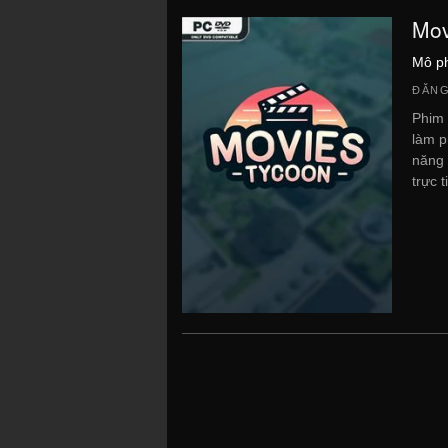
Mov
Mô p
ĐĂNG
Phim 
làm p
năng 
trực ti