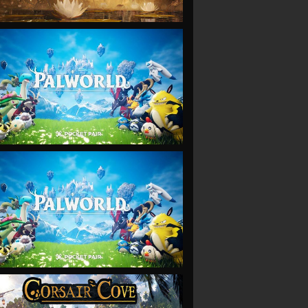
VIEW
VIEW