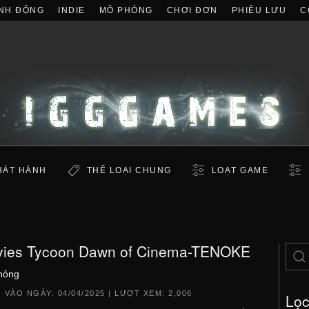
NH ĐỘNG
INDIE
MÔ PHỎNG
CHƠI ĐƠN
PHIÊU LƯU
C
HÁT HÀNH
THỂ LOẠI CHUNG
LOẠT GAME
ies Tycoon Dawn of Cinema-TENOKE
hỏng
 VÀO NGÀY:
04/04/2025
| LƯỢT XEM: 2,006
Lọ