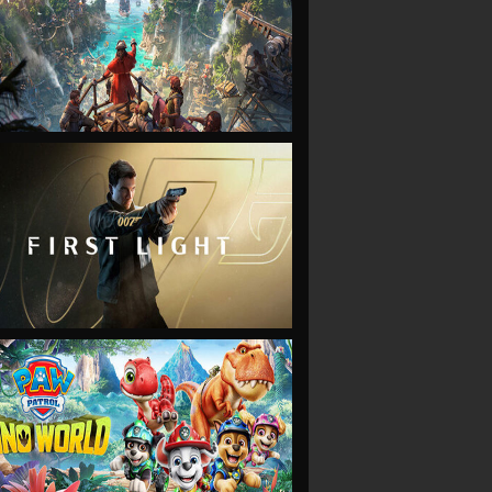
VIEW
VIEW
VIEW