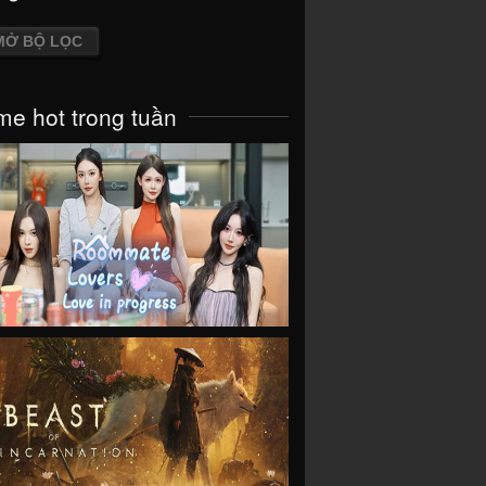
MỞ BỘ LỌC
e hot trong tuần
VIEW
VIEW