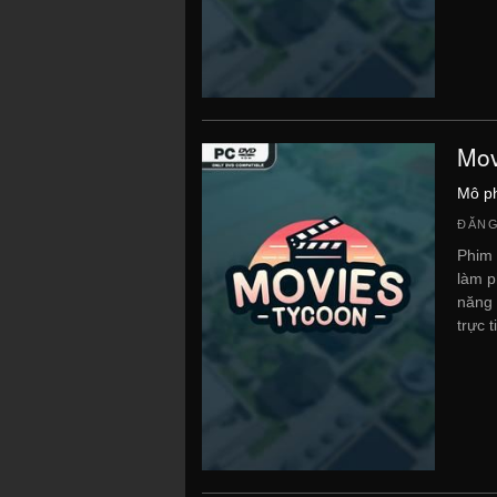
Mov
Mô p
ĐĂNG
Phim 
làm p
năng 
trực ti