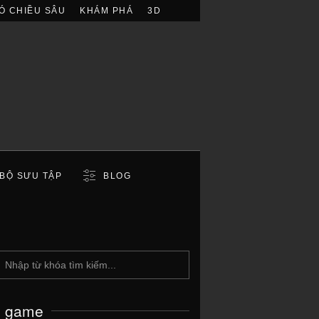
Ó CHIỀU SÂU
KHÁM PHÁ
3D
BỘ SƯU TẬP
BLOG
c game