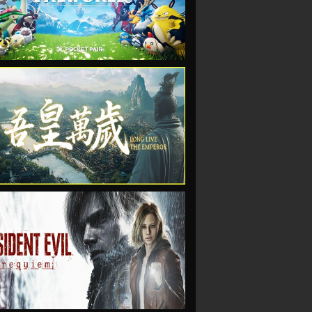
VIEW
VIEW