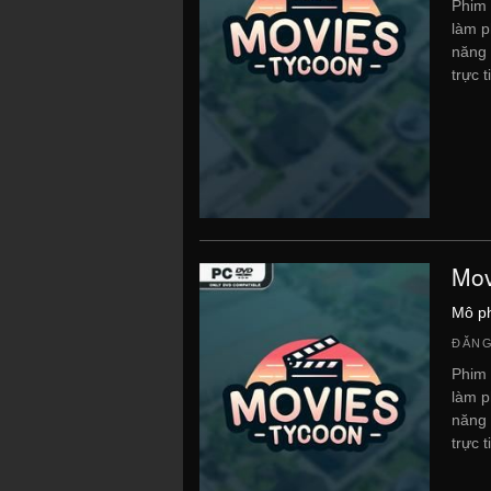
Phim 
làm p
năng 
trực ti
Mov
Mô p
ĐĂNG
Phim 
làm p
năng 
trực ti