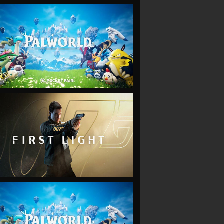
VIEW
VIEW
VIEW