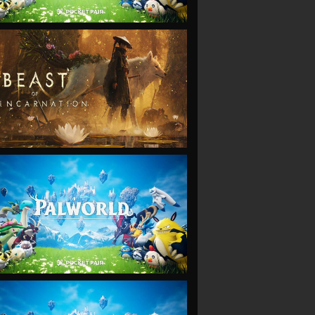
VIEW
VIEW