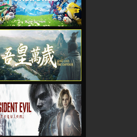
VIEW
VIEW