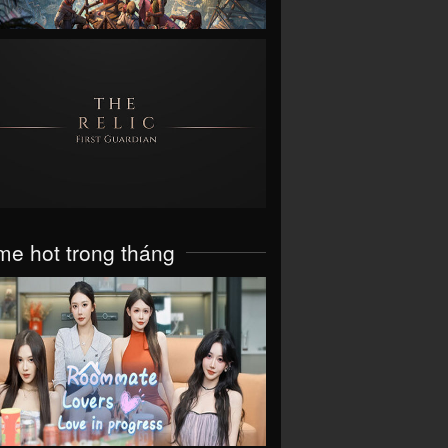
VIEW
e hot trong tháng
VIEW