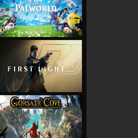
VIEW
VIEW
VIEW