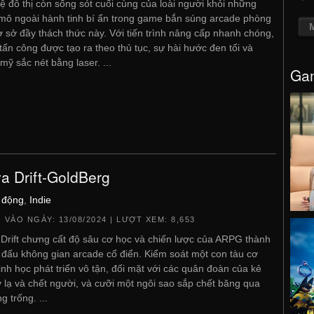
ệ đô thị còn sống sót cuối cùng của loài người khỏi những
ô ngoài hành tinh bí ẩn trong game bắn súng arcade phòng
ơ sở đầy thách thức này. Với tiến trình nâng cấp nhanh chóng,
tấn công được tạo ra theo thủ tục, sự hài hước đen tối và
mỹ sắc nét bằng laser. ...
Gam
a Drift-GoldBerg
 động
,
Indie
 VÀO NGÀY:
13/08/2024
| LƯỢT XEM: 8,653
Drift chưng cất độ sâu cơ học và chiến lược của ARPG thành
 đấu không gian arcade cổ điển. Kiểm soát một con tàu cơ
inh học phát triển vô tận, đối mặt với các quân đoàn của kẻ
ỳ lạ và chết người, và cưỡi một ngôi sao sắp chết băng qua
g trống. ...