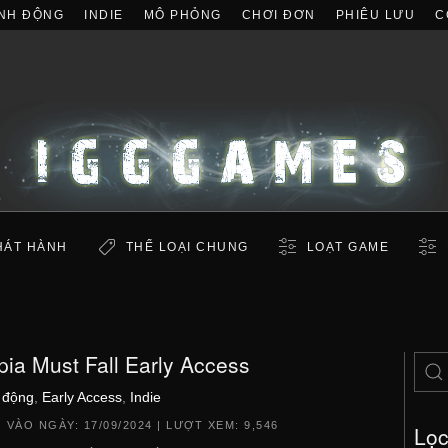
NH ĐỘNG
INDIE
MÔ PHỎNG
CHƠI ĐƠN
PHIÊU LƯU
C
HÁT HÀNH
THỂ LOẠI CHUNG
LOẠT GAME
pia Must Fall Early Access
 động
,
Early Access
,
Indie
 VÀO NGÀY:
17/09/2024
| LƯỢT XEM: 9,546
Lọ