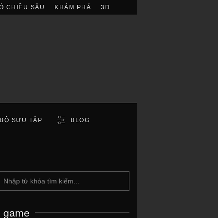
Ó CHIỀU SÂU
KHÁM PHÁ
3D
BỘ SƯU TẬP
BLOG
c game