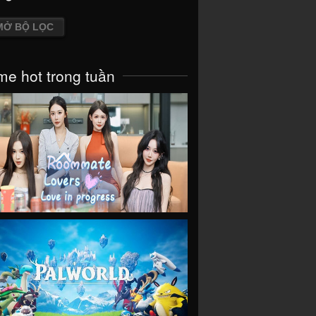
MỞ BỘ LỌC
e hot trong tuần
VIEW
VIEW