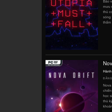
Bảo v
mưu m
thủ c
sóng 
thẩm 
Nov
Hành
ĐĂNG
Nova 
chiến
học s
thù k
khoản