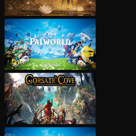
VIEW
VIEW