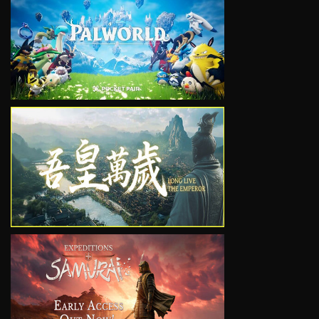
VIEW
VIEW
VIEW