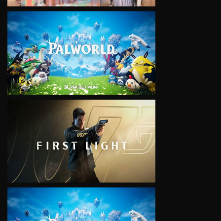
VIEW
VIEW