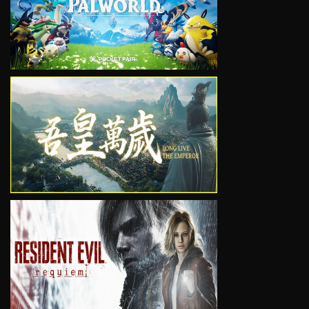
VIEW
VIEW
VIEW