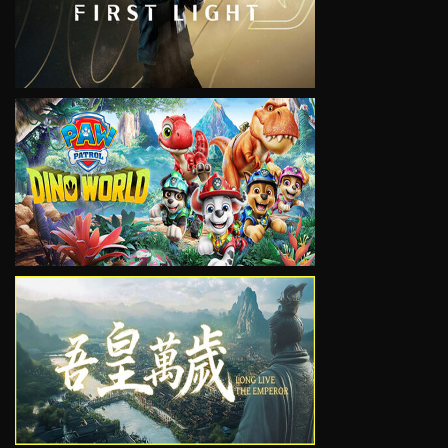
VIEW
VIEW