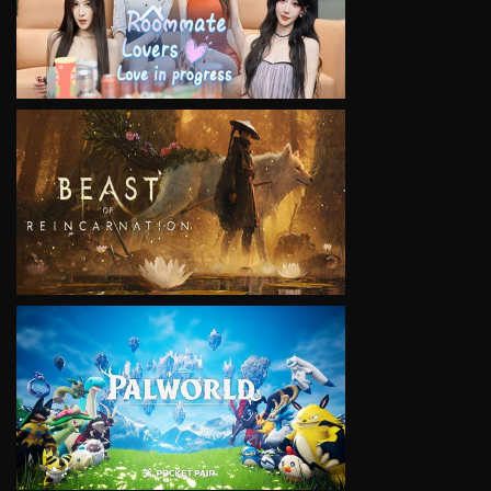
VIEW
VIEW
VIEW