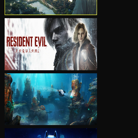
VIEW
VIEW