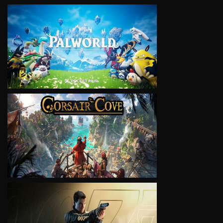
VIEW
VIEW
VIEW