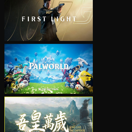
VIEW
VIEW
VIEW