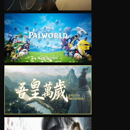
VIEW
VIEW