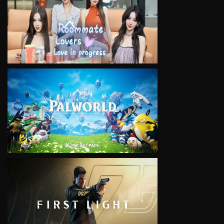
VIEW
VIEW
VIEW