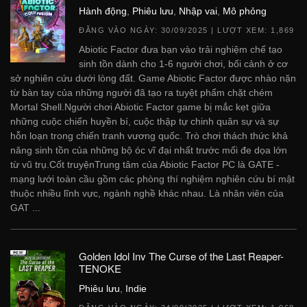
Hành động
,
Phiêu lưu
,
Nhập vai
,
Mô phỏng
ĐĂNG VÀO NGÀY:
30/09/2025
| LƯỢT XEM: 1,869
Abiotic Factor đưa bạn vào trải nghiệm chế tạo
sinh tồn dành cho 1-6 người chơi, bối cảnh ở cơ
sở nghiên cứu dưới lòng đất. Game Abiotic Factor được nhào nặn
từ bàn tay của những người đã tạo ra tuyệt phẩm chặt chém
Mortal Shell.Người chơi Abiotic Factor game bị mắc kẹt giữa
những cuộc chiến huyền bí, cuộc thập tự chinh quân sự và sự
hỗn loạn trong chiến tranh vương quốc. Trò chơi thách thức khả
năng sinh tồn của những bộ óc vĩ đại nhất trước mối đe dọa lớn
từ vũ trụ.Cốt truyệnTrung tâm của Abiotic Factor PC là GATE -
mạng lưới toàn cầu gồm các phòng thí nghiệm nghiên cứu bí mật
thuộc nhiều lĩnh vực, ngành nghề khác nhau. Là nhân viên của
GAT ...
Golden Idol Inv The Curse of the Last Reaper-
TENOKE
Phiêu lưu
,
Indie