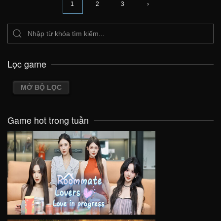
1
2
3
›
Lọc game
MỞ BỘ LỌC
Game hot trong tuần
VIEW