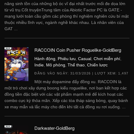
năng sinh tồn của những bộ óc vĩ đại nhất trước mối đe dọa lớn
từ vũ trụ.Cốt truyệnTrung tâm của Abiotic Factor PC là GATE -
mạng lưới toàn cầu gồm các phòng thí nghiệm nghiên cứu bí mật
thuộc nhiều lĩnh vực, ngành nghề khác nhau. Là nhân viên của
GAT ...
RACCOIN Coin Pusher Roguelike-GoldBerg
Hành động
,
Phiêu lưu
,
Casual
,
Chơi miễn phí
,
Indie
,
Mô phỏng
,
Thể thao
,
Chiến lược
ĐĂNG VÀO NGÀY:
31/03/2026
| LƯỢT XEM: 1,497
Một máy dopamine đẩy đồng xu. RACCOIN là
một trò chơi xây dựng boong kiểu roguelike, nơi bạn kết hợp các
đồng tiền đặc biệt với các vật phẩm mạnh mẽ để kích hoạt các
combo cực kỳ thỏa mãn. Xếp các tòa tháp sáng bóng, quay bánh
xe may mắn và lắc máy cho đến khi tất cả đồng xu rơi xuống. ...
Darkwater-GoldBerg