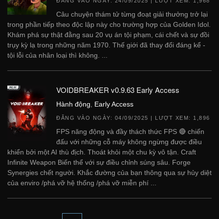
ĐĂNG VÀO NGÀY:
24/09/2025
| LƯỢT XEM: 1,968
Câu chuyện thám tử từng đoạt giải thưởng trở lại
trong phần tiếp theo độc lập này cho trường hợp của Golden Idol.
Khám phá sự thật đằng sau 20 vụ án tội phạm, cái chết và sự đồi
trụy kỳ lạ trong những năm 1970. Thế giới đã thay đổi đáng kể -
tội lỗi của nhân loại thì không. ...
VOIDBREAKER v0.9.63 Early Access
Hành động
,
Early Access
ĐĂNG VÀO NGÀY:
04/09/2025
| LƯỢT XEM: 1,896
FPS năng động và đầy thách thức FPS 🔴 chiến
đấu với những cỗ máy không ngừng được điều
khiển bởi một AI thù địch. Thoát khỏi một chu kỳ vô tận. Craft
Infinite Weapon Biến thể với sự điều chỉnh súng sâu. Forge
Synergies chết người. Khắc đường của bạn thông qua sự hủy diệt
của enviro /phá vỡ hệ thống /phá vỡ miễn phí ...