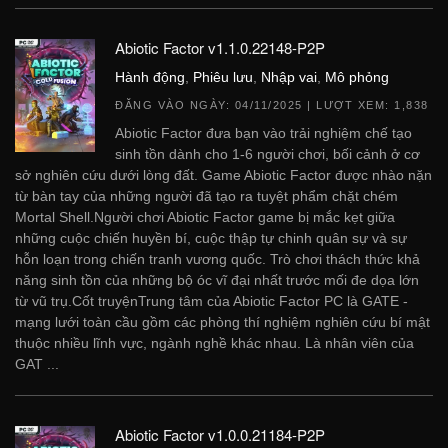
Abiotic Factor v1.1.0.22148-P2P
Hành động
,
Phiêu lưu
,
Nhập vai
,
Mô phỏng
ĐĂNG VÀO NGÀY:
04/11/2025
| LƯỢT XEM: 1,838
Abiotic Factor đưa bạn vào trải nghiệm chế tạo
sinh tồn dành cho 1-6 người chơi, bối cảnh ở cơ
sở nghiên cứu dưới lòng đất. Game Abiotic Factor được nhào nặn
từ bàn tay của những người đã tạo ra tuyệt phẩm chặt chém
Mortal Shell.Người chơi Abiotic Factor game bị mắc kẹt giữa
những cuộc chiến huyền bí, cuộc thập tự chinh quân sự và sự
hỗn loạn trong chiến tranh vương quốc. Trò chơi thách thức khả
năng sinh tồn của những bộ óc vĩ đại nhất trước mối đe dọa lớn
từ vũ trụ.Cốt truyệnTrung tâm của Abiotic Factor PC là GATE -
mạng lưới toàn cầu gồm các phòng thí nghiệm nghiên cứu bí mật
thuộc nhiều lĩnh vực, ngành nghề khác nhau. Là nhân viên của
GAT ...
Abiotic Factor v1.0.0.21184-P2P