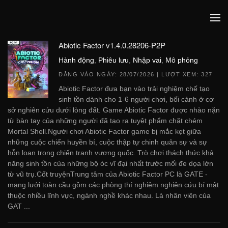
Abiotic Factor v1.4.0.28206-P2P
Hành động
,
Phiêu lưu
,
Nhập vai
,
Mô phỏng
ĐĂNG VÀO NGÀY:
28/07/2026
| LƯỢT XEM: 327
Abiotic Factor đưa bạn vào trải nghiệm chế tạo
sinh tồn dành cho 1-6 người chơi, bối cảnh ở cơ
sở nghiên cứu dưới lòng đất. Game Abiotic Factor được nhào nặn
từ bàn tay của những người đã tạo ra tuyệt phẩm chặt chém
Mortal Shell.Người chơi Abiotic Factor game bị mắc kẹt giữa
những cuộc chiến huyền bí, cuộc thập tự chinh quân sự và sự
hỗn loạn trong chiến tranh vương quốc. Trò chơi thách thức khả
năng sinh tồn của những bộ óc vĩ đại nhất trước mối đe dọa lớn
từ vũ trụ.Cốt truyệnTrung tâm của Abiotic Factor PC là GATE -
mạng lưới toàn cầu gồm các phòng thí nghiệm nghiên cứu bí mật
thuộc nhiều lĩnh vực, ngành nghề khác nhau. Là nhân viên của
GAT ...