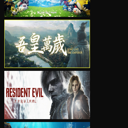
VIEW
VIEW