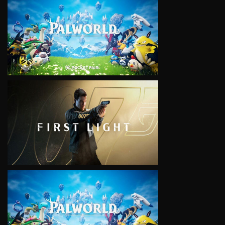
VIEW
VIEW
VIEW