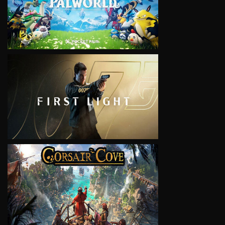
VIEW
VIEW
VIEW