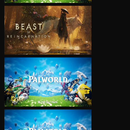
VIEW
VIEW