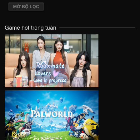
MỞ BỘ LỌC
Game hot trong tuần
VIEW
VIEW