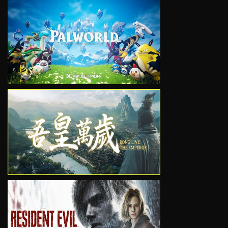
VIEW
VIEW
VIEW