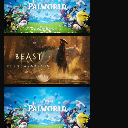
VIEW
VIEW
VIEW