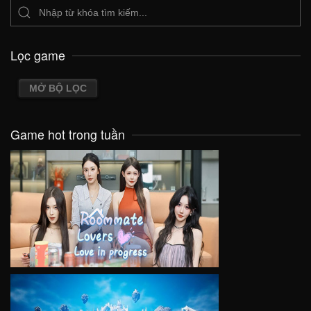
Lọc game
MỞ BỘ LỌC
Game hot trong tuần
VIEW