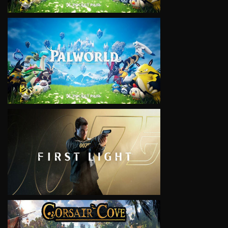
VIEW
VIEW