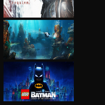
VIEW
VIEW