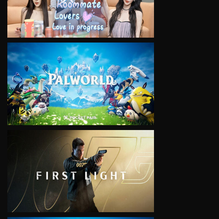
VIEW
VIEW