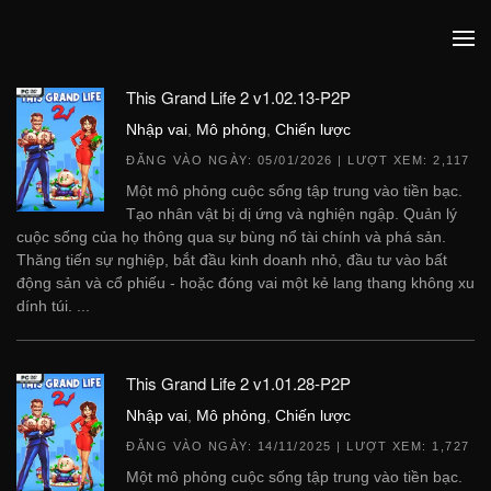
This Grand Life 2 v1.02.13-P2P
Nhập vai
,
Mô phỏng
,
Chiến lược
ĐĂNG VÀO NGÀY:
05/01/2026
| LƯỢT XEM: 2,117
Một mô phỏng cuộc sống tập trung vào tiền bạc.
Tạo nhân vật bị dị ứng và nghiện ngập. Quản lý
cuộc sống của họ thông qua sự bùng nổ tài chính và phá sản.
Thăng tiến sự nghiệp, bắt đầu kinh doanh nhỏ, đầu tư vào bất
động sản và cổ phiếu - hoặc đóng vai một kẻ lang thang không xu
dính túi. ...
This Grand Life 2 v1.01.28-P2P
Nhập vai
,
Mô phỏng
,
Chiến lược
ĐĂNG VÀO NGÀY:
14/11/2025
| LƯỢT XEM: 1,727
Một mô phỏng cuộc sống tập trung vào tiền bạc.