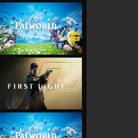
VIEW
VIEW
VIEW