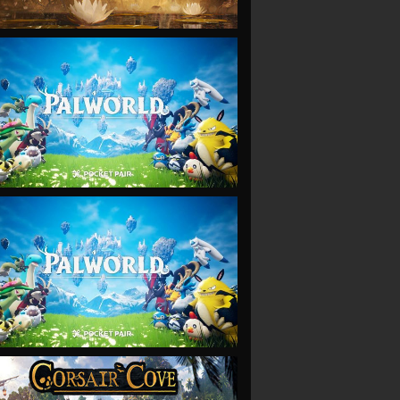
VIEW
VIEW