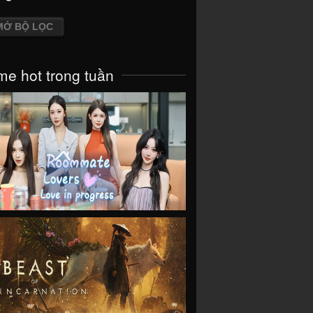
MỞ BỘ LỌC
e hot trong tuần
VIEW
VIEW