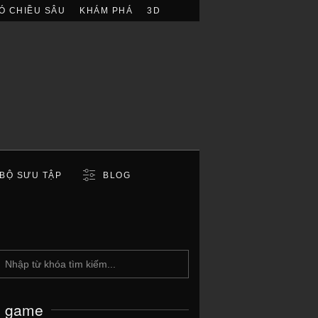
Ó CHIỀU SÂU
KHÁM PHÁ
3D
BỘ SƯU TẬP
BLOG
c game