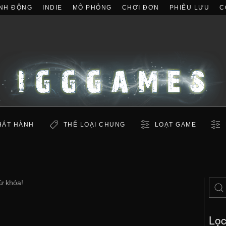
NH ĐỘNG
INDIE
MÔ PHỎNG
CHƠI ĐƠN
PHIÊU LƯU
C
HÁT HÀNH
THỂ LOẠI CHUNG
LOẠT GAME
ừ khóa!
Lọ