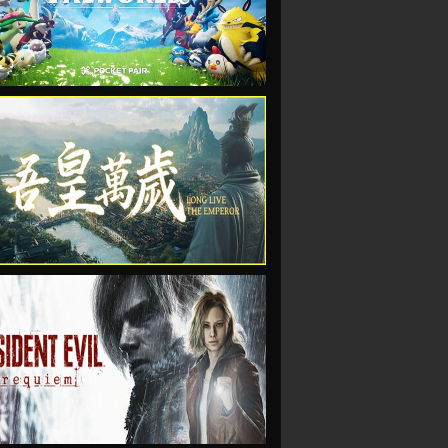
VIEW
VIEW