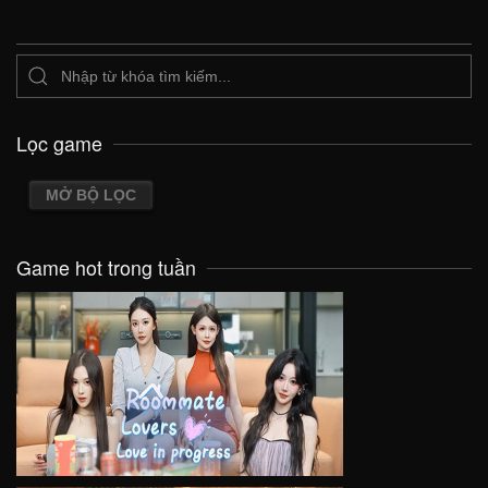
Lọc game
MỞ BỘ LỌC
Game hot trong tuần
VIEW