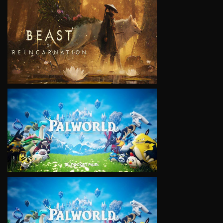
VIEW
VIEW
VIEW