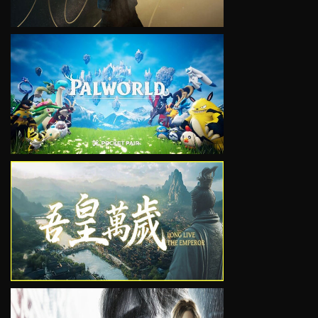
VIEW
VIEW