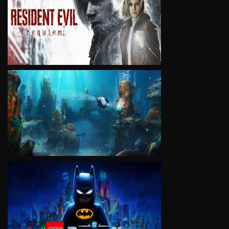
VIEW
VIEW
VIEW