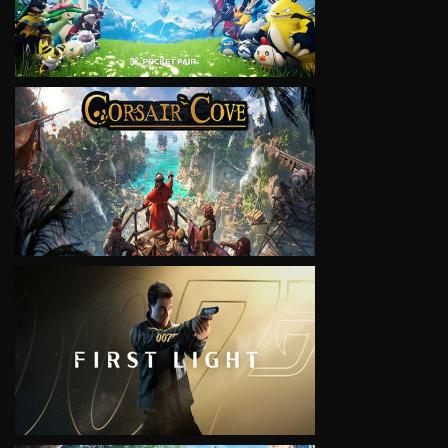
VIEW
VIEW