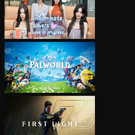
VIEW
VIEW
VIEW