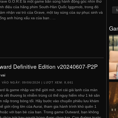
ave G.O.R.E là một game bắn súng hành động góc nhìn thứ
nh điệu của hãng phim South-Hàn Quốc Iggymob, trong đó
ảm nhận vai trò của Grave, một tay súng của sự phục sinh và
ống anh hùng xấu xa của bạn . ...
Gam
ward Definitive Edition v20240607-P2P
vai
 VÀO NGÀY:
09/06/2024
| LƯỢT XEM: 8,661
rd là game nhập vai thế giới mở, nơi cái giá lạnh của màn
à vết thương bị nhiễm trùng có thể nguy hiểm như 1 kẻ săn
n nấp trong bóng tối. Hãy bước vào chuyến phiêu lưu khám
hế giới rộng lớn của Aurai, tham gia hành trình khó quên 1
hoặc với bạn bè của bạn. Trong game Outward, bạn không
là chúa trời hay người hùng được chọn lựa. Con đường trước