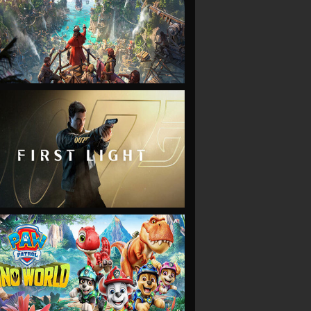
VIEW
VIEW
VIEW