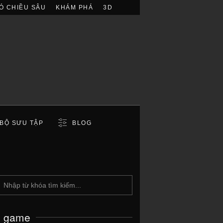
Ó CHIỀU SÂU
KHÁM PHÁ
3D
BỘ SƯU TẬP
BLOG
c game