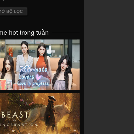
MỞ BỘ LỌC
e hot trong tuần
VIEW
VIEW