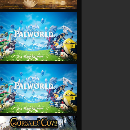
VIEW
VIEW