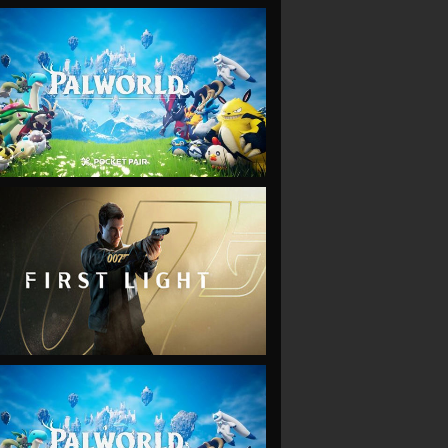
VIEW
VIEW
VIEW