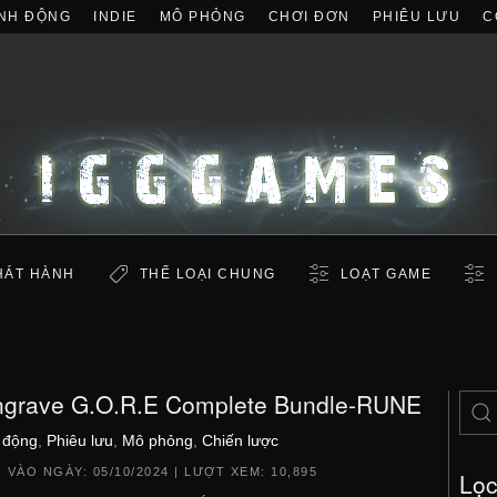
NH ĐỘNG
INDIE
MÔ PHỎNG
CHƠI ĐƠN
PHIÊU LƯU
C
HÁT HÀNH
THỂ LOẠI CHUNG
LOẠT GAME
grave G.O.R.E Complete Bundle-RUNE
 động
,
Phiêu lưu
,
Mô phỏng
,
Chiến lược
 VÀO NGÀY:
05/10/2024
| LƯỢT XEM: 10,895
Lọ