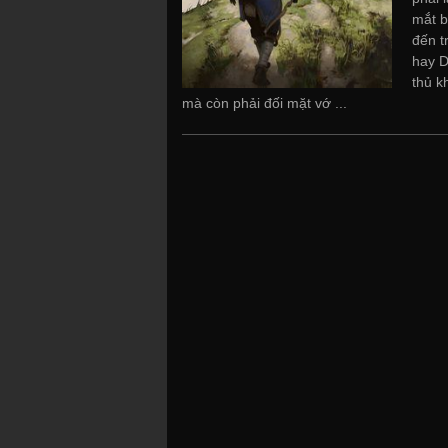
mắt b
đến t
hay D
thủ k
mà còn phải đối mặt vớ ...