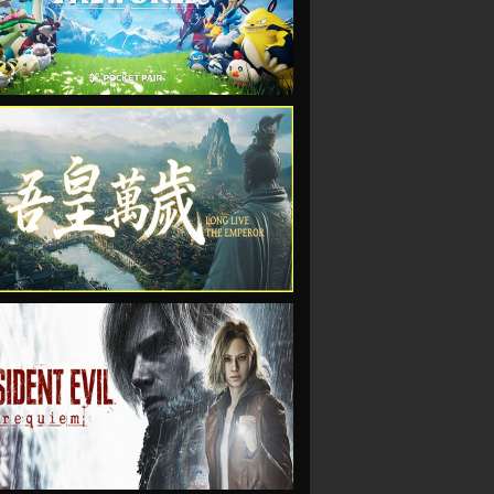
VIEW
VIEW