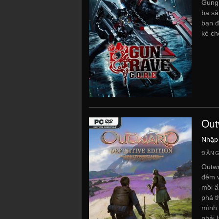
Gungr
ba sà
bạn đ
kẻ ch
Out
Nhập 
ĐĂNG
Outwa
đêm v
mồi ẩ
phá t
mình 
phải 