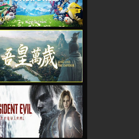
VIEW
VIEW