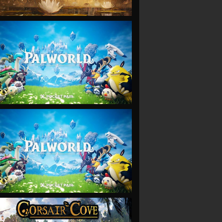
VIEW
VIEW