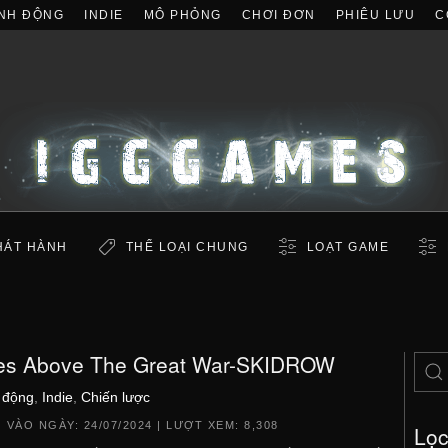
NH ĐỘNG
INDIE
MÔ PHỎNG
CHƠI ĐƠN
PHIÊU LƯU
C
HÁT HÀNH
THỂ LOẠI CHUNG
LOẠT GAME
es Above The Great War-SKIDROW
 động
,
Indie
,
Chiến lược
 VÀO NGÀY:
24/07/2024
| LƯỢT XEM: 8,308
Lọ