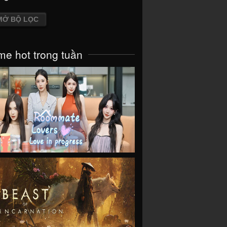
MỞ BỘ LỌC
e hot trong tuần
VIEW
VIEW