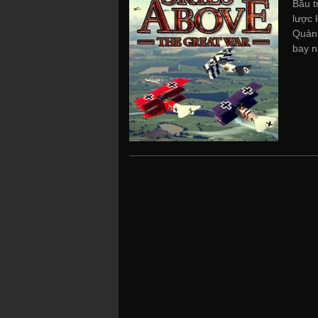
Bầu t
lược 
Quản 
bay n