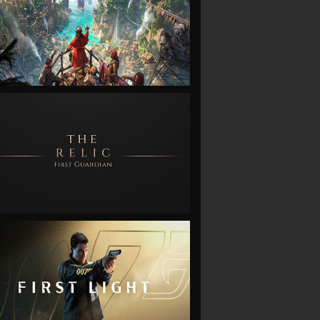
VIEW
VIEW
VIEW