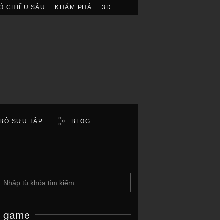
Ó CHIỀU SÂU
KHÁM PHÁ
3D
BỘ SƯU TẬP
BLOG
c game