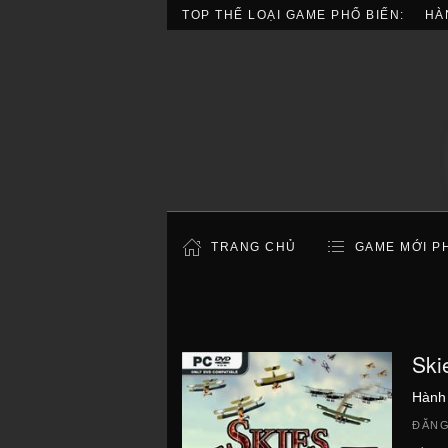
TOP THỂ LOẠI GAME PHỔ BIẾN:
HÀ
TRANG CHỦ
GAME MỚI P
Ski
Hành
ĐĂNG