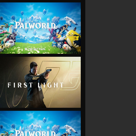
VIEW
VIEW
VIEW