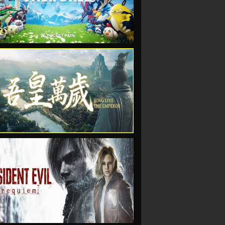
VIEW
VIEW