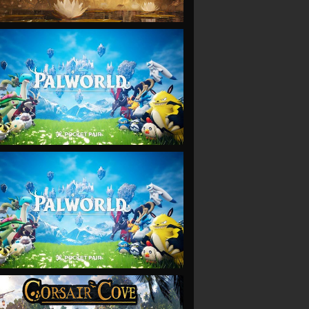
VIEW
VIEW