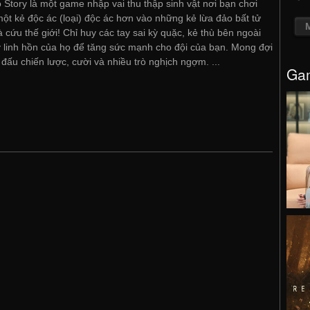
 Story là một game nhập vai thu thập sinh vật nơi bạn chơi
ột kẻ độc ác (loại) độc ác hơn vào những kẻ lừa đảo bất tử
à cứu thế giới! Chỉ huy các tay sai kỳ quặc, kẻ thù bên ngoài
y linh hồn của họ để tăng sức mạnh cho đội của bạn. Mong đợi
 đấu chiến lược, cười và nhiều trò nghịch ngợm. ...
Gam