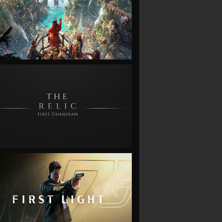
VIEW
VIEW
VIEW