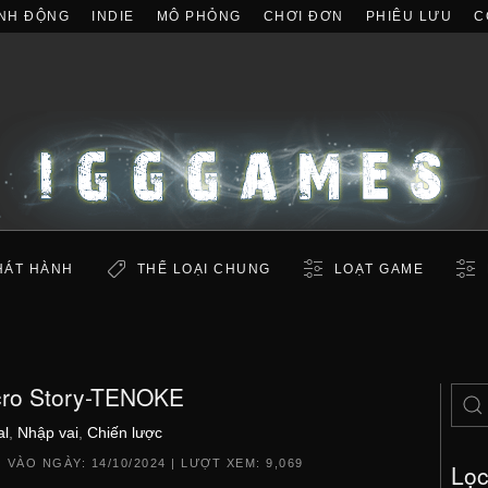
NH ĐỘNG
INDIE
MÔ PHỎNG
CHƠI ĐƠN
PHIÊU LƯU
C
HÁT HÀNH
THỂ LOẠI CHUNG
LOẠT GAME
ro Story-TENOKE
al
,
Nhập vai
,
Chiến lược
 VÀO NGÀY:
14/10/2024
| LƯỢT XEM: 9,069
Lọ