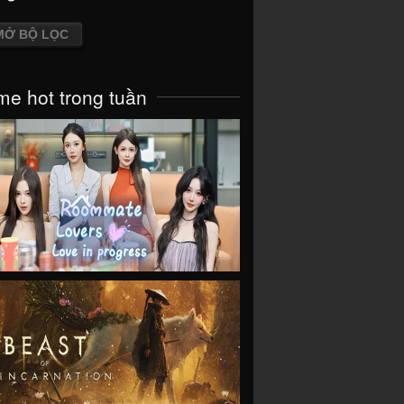
MỞ BỘ LỌC
e hot trong tuần
VIEW
VIEW