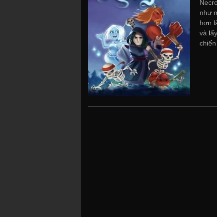
Necro
như m
hơn l
và lấ
chiến