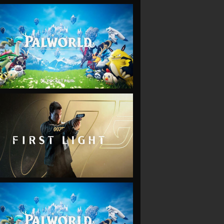
VIEW
VIEW
VIEW