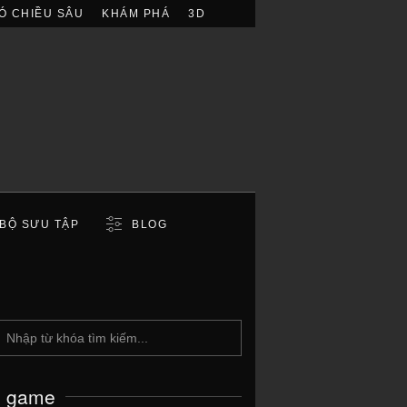
Ó CHIỀU SÂU
KHÁM PHÁ
3D
BỘ SƯU TẬP
BLOG
c game