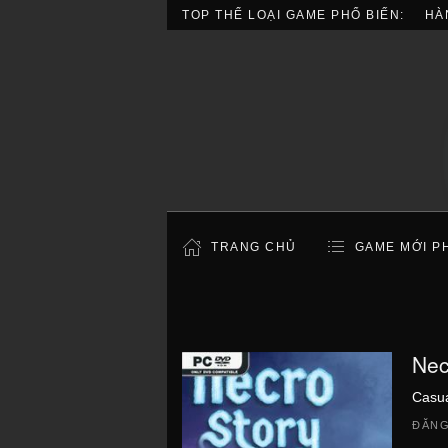
TOP THỂ LOẠI GAME PHỔ BIẾN:
HÀ
TRANG CHỦ
GAME MỚI P
Nec
Casu
ĐĂNG