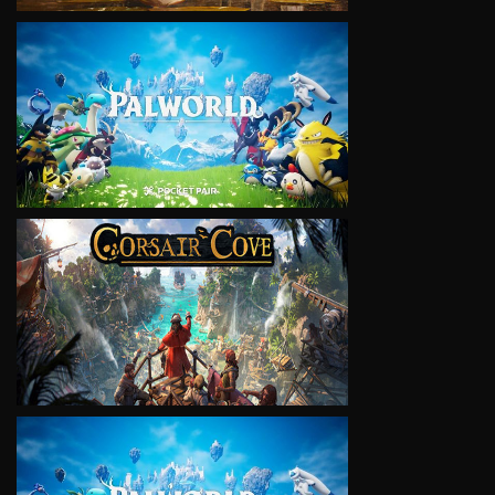
VIEW
VIEW