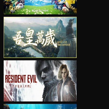
VIEW
VIEW