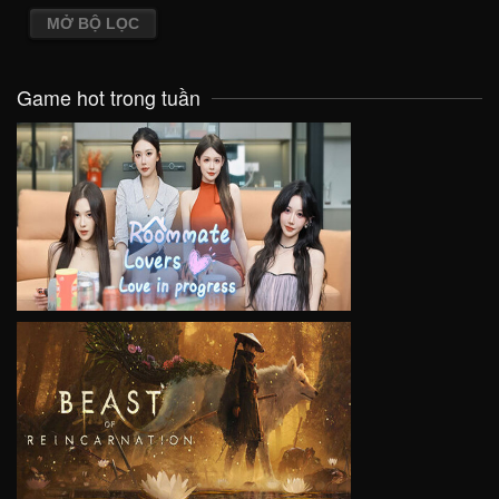
MỞ BỘ LỌC
Game hot trong tuần
VIEW
VIEW