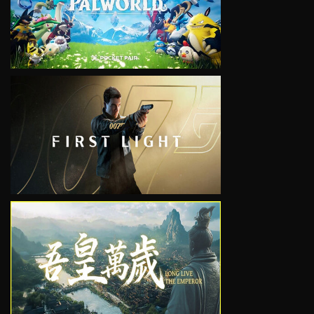
VIEW
VIEW
VIEW