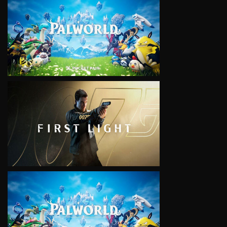
VIEW
VIEW
VIEW