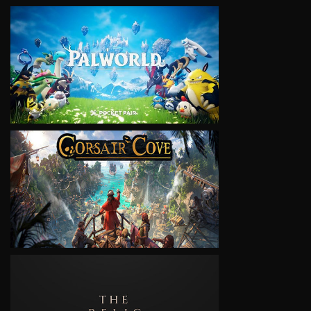
VIEW
VIEW
VIEW