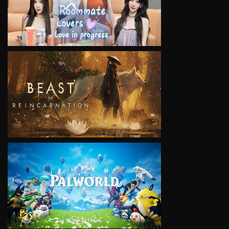
VIEW
VIEW
VIEW