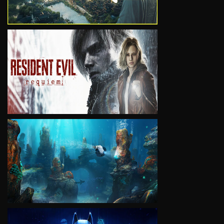
VIEW
VIEW