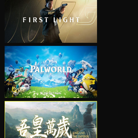
VIEW
VIEW
VIEW