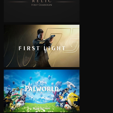
VIEW
VIEW