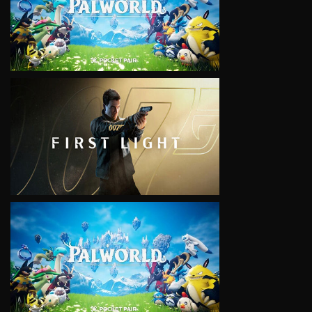
VIEW
VIEW
VIEW