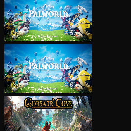
VIEW
VIEW
VIEW