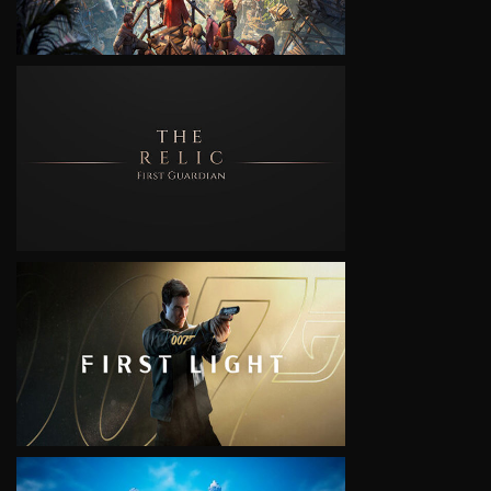
VIEW
VIEW