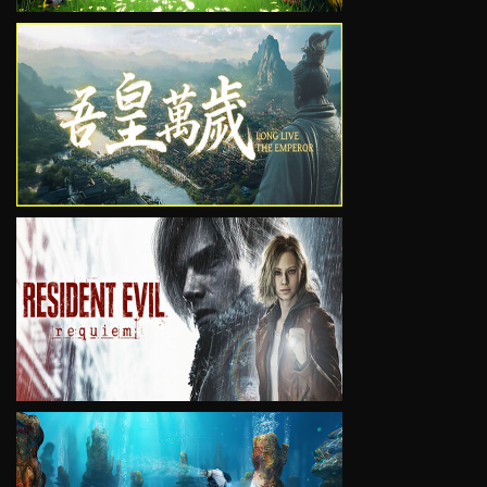
VIEW
VIEW