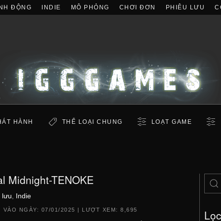
NH ĐỘNG
INDIE
MÔ PHỎNG
CHƠI ĐƠN
PHIÊU LƯU
C
HÁT HÀNH
THỂ LOẠI CHUNG
LOẠT GAME
al Midnight-TENOKE
 lưu
,
Indie
 VÀO NGÀY:
07/01/2025
| LƯỢT XEM: 8,695
Lọ