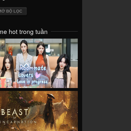
MỞ BỘ LỌC
e hot trong tuần
VIEW
VIEW