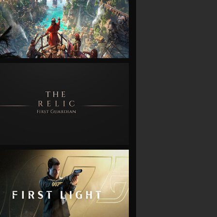
VIEW
VIEW
VIEW