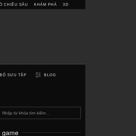
Ó CHIỀU SÂU
KHÁM PHÁ
3D
BỘ SƯU TẬP
BLOG
c game