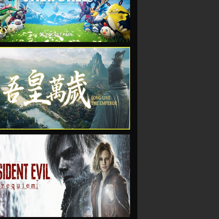
VIEW
VIEW