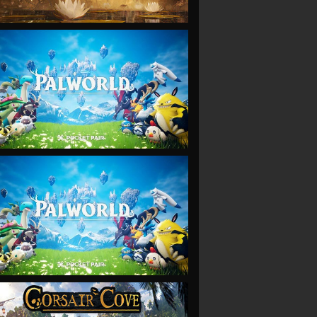
VIEW
VIEW