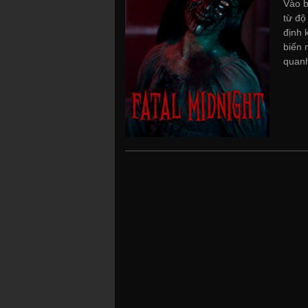
Vào b
từ độ
định 
biến 
quanh