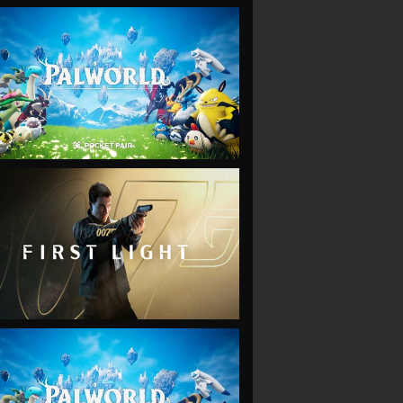
VIEW
VIEW
VIEW