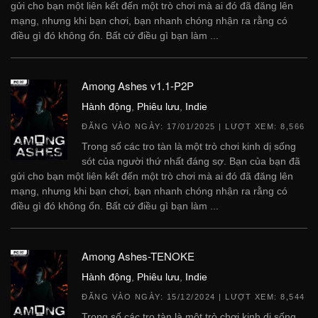
gửi cho bạn một liên kết đến một trò chơi mà ai đó đã đăng lên
mạng, nhưng khi bạn chơi, bạn nhanh chóng nhận ra rằng có
điều gì đó không ổn. Bất cứ điều gì bạn làm ...
Among Ashes v1.1-P2P
Hành động
,
Phiêu lưu
,
Indie
ĐĂNG VÀO NGÀY:
17/01/2025
| LƯỢT XEM: 8,566
Trong số các tro tàn là một trò chơi kinh dị sống
sót của người thứ nhất đáng sợ. Bạn của bạn đã
gửi cho bạn một liên kết đến một trò chơi mà ai đó đã đăng lên
mạng, nhưng khi bạn chơi, bạn nhanh chóng nhận ra rằng có
điều gì đó không ổn. Bất cứ điều gì bạn làm ...
Among Ashes-TENOKE
Hành động
,
Phiêu lưu
,
Indie
ĐĂNG VÀO NGÀY:
15/12/2024
| LƯỢT XEM: 8,544
Trong số các tro tàn là một trò chơi kinh dị sống