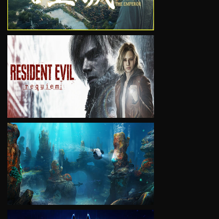
VIEW
VIEW