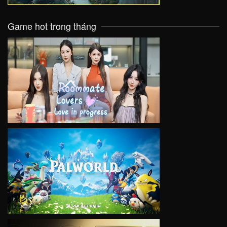
Game hot trong tháng
VIEW
VIEW