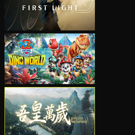
VIEW
VIEW
VIEW