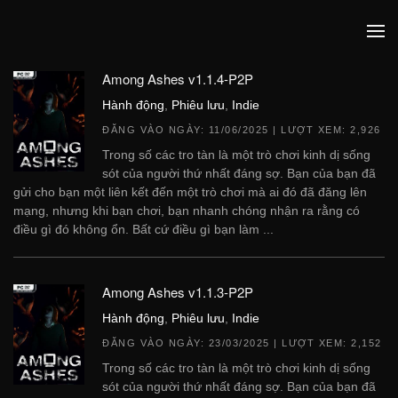
Among Ashes v1.1.4-P2P
Hành động
,
Phiêu lưu
,
Indie
ĐĂNG VÀO NGÀY:
11/06/2025
| LƯỢT XEM: 2,926
Trong số các tro tàn là một trò chơi kinh dị sống
sót của người thứ nhất đáng sợ. Bạn của bạn đã
gửi cho bạn một liên kết đến một trò chơi mà ai đó đã đăng lên
mạng, nhưng khi bạn chơi, bạn nhanh chóng nhận ra rằng có
điều gì đó không ổn. Bất cứ điều gì bạn làm ...
Among Ashes v1.1.3-P2P
Hành động
,
Phiêu lưu
,
Indie
ĐĂNG VÀO NGÀY:
23/03/2025
| LƯỢT XEM: 2,152
Trong số các tro tàn là một trò chơi kinh dị sống
sót của người thứ nhất đáng sợ. Bạn của bạn đã