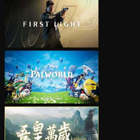
VIEW
VIEW
VIEW