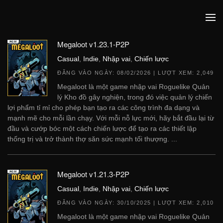
Megaloot v1.23.1-P2P
Casual
,
Indie
,
Nhập vai
,
Chiến lược
ĐĂNG VÀO NGÀY:
08/02/2026
| LƯỢT XEM: 2,049
Megaloot là một game nhập vai Roguelike Quản
lý Kho đồ gây nghiện, trong đó việc quản lý chiến
lợi phẩm tỉ mỉ cho phép bạn tạo ra các công trình đa dạng và
mạnh mẽ cho mỗi lần chạy. Với mỗi nỗ lực mới, hãy bắt đầu lại từ
đầu và cướp bóc một cách chiến lược để tạo ra các thiết lập
thống trị và trở thành thợ săn sức mạnh tối thượng. ...
Megaloot v1.21.3-P2P
Casual
,
Indie
,
Nhập vai
,
Chiến lược
ĐĂNG VÀO NGÀY:
30/10/2025
| LƯỢT XEM: 2,010
Megaloot là một game nhập vai Roguelike Quản