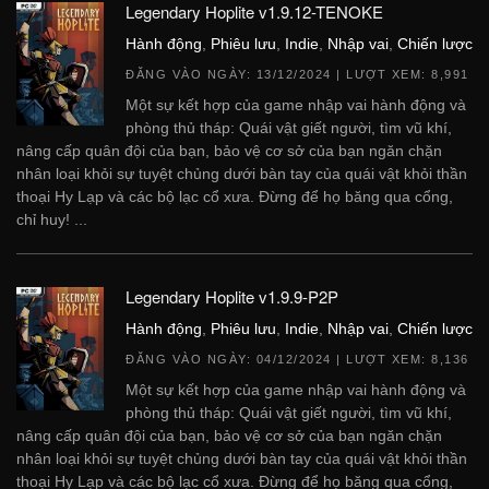
Legendary Hoplite v1.9.12-TENOKE
Hành động
,
Phiêu lưu
,
Indie
,
Nhập vai
,
Chiến lược
ĐĂNG VÀO NGÀY:
13/12/2024
| LƯỢT XEM: 8,991
Một sự kết hợp của game nhập vai hành động và
phòng thủ tháp: Quái vật giết người, tìm vũ khí,
nâng cấp quân đội của bạn, bảo vệ cơ sở của bạn ngăn chặn
nhân loại khỏi sự tuyệt chủng dưới bàn tay của quái vật khỏi thần
thoại Hy Lạp và các bộ lạc cổ xưa. Đừng để họ băng qua cổng,
chỉ huy! ...
Legendary Hoplite v1.9.9-P2P
Hành động
,
Phiêu lưu
,
Indie
,
Nhập vai
,
Chiến lược
ĐĂNG VÀO NGÀY:
04/12/2024
| LƯỢT XEM: 8,136
Một sự kết hợp của game nhập vai hành động và
phòng thủ tháp: Quái vật giết người, tìm vũ khí,
nâng cấp quân đội của bạn, bảo vệ cơ sở của bạn ngăn chặn
nhân loại khỏi sự tuyệt chủng dưới bàn tay của quái vật khỏi thần
thoại Hy Lạp và các bộ lạc cổ xưa. Đừng để họ băng qua cổng,