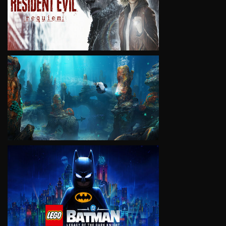
VIEW
VIEW
VIEW