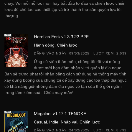
chạy. Với mỗi nỗ lực mới, hãy bắt đầu từ đầu và chiến lược chiến
lược để chế tạo các thiết lập và trở thành thợ săn quyền lực tối
thượng. ...
Heretics Fork v1.3.3.22-P2P
Hành động
,
Chiến lược
ĐĂNG VÀO NGÀY:
09/03/2025
| LƯỢT XEM: 2,039
Ứng cử viên thân mến, chúng tôi rất vui mừng
được mời bạn đảm nhận vị trí quản lý địa ngục.
Bạn sẽ trừng phạt tội nhân bằng cách sử dụng hệ thống máy tính
xây dựng boong của chúng tôi để xây dựng các tòa tháp địa ngục
có khả năng giữ những đám địa ngục vô tận của thế giới ngầm
trong tầm kiểm soát. Chúc may mắn! ...
Megaloot v1.17.1-TENOKE
Casual
,
Indie
,
Nhập vai
,
Chiến lược
ĐĂNG VÀO NGÀY:
24/02/2025
| LƯỢT XEM: 8,792