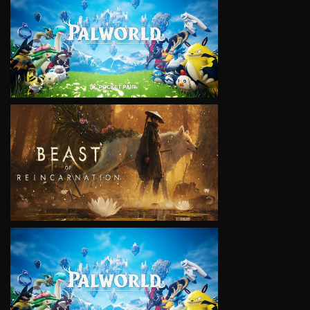
VIEW
VIEW
VIEW