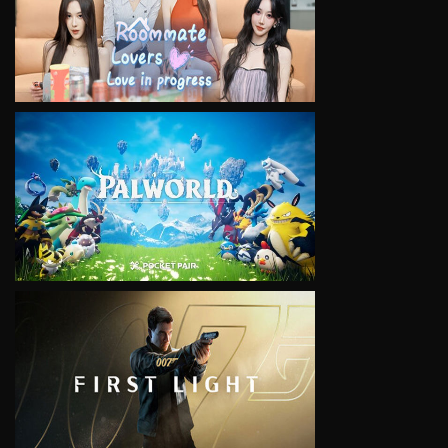
VIEW
VIEW
VIEW