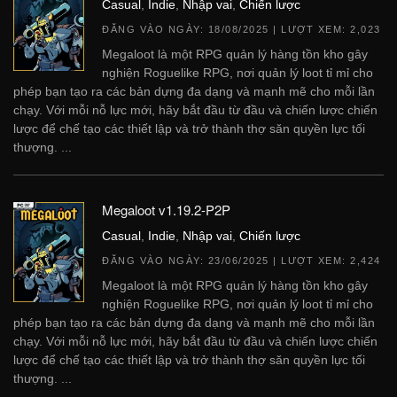
Casual
,
Indie
,
Nhập vai
,
Chiến lược
ĐĂNG VÀO NGÀY:
18/08/2025
| LƯỢT XEM: 2,023
Megaloot là một RPG quản lý hàng tồn kho gây
nghiện Roguelike RPG, nơi quản lý loot tỉ mỉ cho
phép bạn tạo ra các bản dựng đa dạng và mạnh mẽ cho mỗi lần
chạy. Với mỗi nỗ lực mới, hãy bắt đầu từ đầu và chiến lược chiến
lược để chế tạo các thiết lập và trở thành thợ săn quyền lực tối
thượng. ...
Megaloot v1.19.2-P2P
Casual
,
Indie
,
Nhập vai
,
Chiến lược
ĐĂNG VÀO NGÀY:
23/06/2025
| LƯỢT XEM: 2,424
Megaloot là một RPG quản lý hàng tồn kho gây
nghiện Roguelike RPG, nơi quản lý loot tỉ mỉ cho
phép bạn tạo ra các bản dựng đa dạng và mạnh mẽ cho mỗi lần
chạy. Với mỗi nỗ lực mới, hãy bắt đầu từ đầu và chiến lược chiến
lược để chế tạo các thiết lập và trở thành thợ săn quyền lực tối
thượng. ...