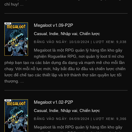
chỉ huy! ...
Megaloot v1.09-P2P
Casual
,
Indie
,
Nhập vai
,
Chiến lược
ĐĂNG VÀO NGÀY:
10/10/2024
| LƯỢT XEM: 9,038
Megaloot là một RPG quản lý hàng tồn kho gây
nghiện Roguelike RPG, nơi quản lý loot tỉ mỉ cho
phép bạn tạo ra các bản dựng đa dạng và mạnh mẽ cho mỗi lần
chạy. Với mỗi nỗ lực mới, hãy bắt đầu từ đầu và chiến lược chiến
lược để chế tạo các thiết lập và trở thành thợ săn quyền lực tối
thượng. ...
Megaloot v1.02-P2P
Casual
,
Indie
,
Nhập vai
,
Chiến lược
ĐĂNG VÀO NGÀY:
04/09/2024
| LƯỢT XEM: 9,366
Megaloot là một RPG quản lý hàng tồn kho gây