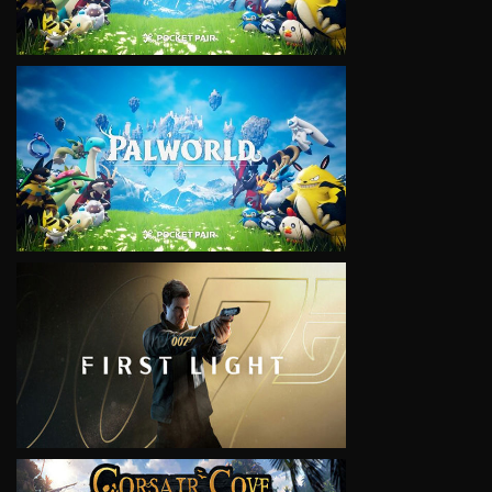
VIEW
VIEW