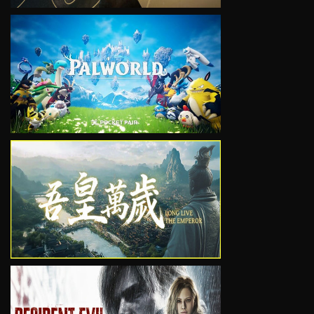
VIEW
VIEW