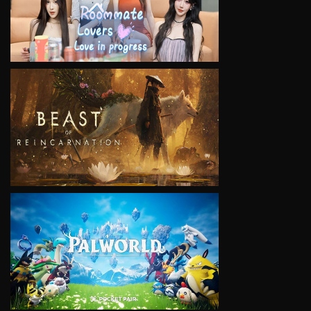
VIEW
VIEW