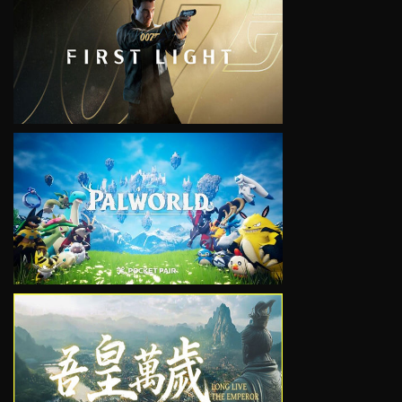
VIEW
VIEW
VIEW