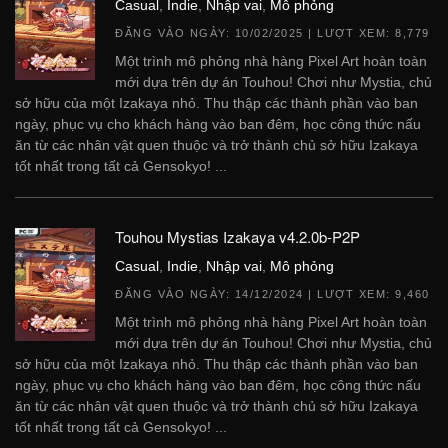
Casual
,
Indie
,
Nhập vai
,
Mô phỏng
ĐĂNG VÀO NGÀY:
10/02/2025
| LƯỢT XEM: 8,779
Một trình mô phỏng nhà hàng Pixel Art hoàn toàn
mới dựa trên dự án Touhou! Chơi như Mystia, chủ
sở hữu của một Izakaya nhỏ. Thu thập các thành phần vào ban
ngày, phục vụ cho khách hàng vào ban đêm, học công thức nấu
ăn từ các nhân vật quen thuộc và trở thành chủ sở hữu Izakaya
tốt nhất trong tất cả Gensokyo! ...
Touhou Mystias Izakaya v4.2.0b-P2P
Casual
,
Indie
,
Nhập vai
,
Mô phỏng
ĐĂNG VÀO NGÀY:
14/12/2024
| LƯỢT XEM: 9,460
Một trình mô phỏng nhà hàng Pixel Art hoàn toàn
mới dựa trên dự án Touhou! Chơi như Mystia, chủ
sở hữu của một Izakaya nhỏ. Thu thập các thành phần vào ban
ngày, phục vụ cho khách hàng vào ban đêm, học công thức nấu
ăn từ các nhân vật quen thuộc và trở thành chủ sở hữu Izakaya
tốt nhất trong tất cả Gensokyo! ...