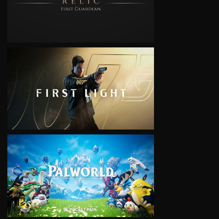
VIEW
VIEW