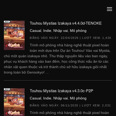
Touhou Mystias Izakaya v4.4.0d-TENOKE
Casual
,
Indie
,
Nhập vai
,
Mô phỏng
ĐĂNG VÀO NGÀY:
22/04/2026
| LƯỢT XEM: 1,426
Trình mô phỏng nhà hàng nghệ thuật pixel hoàn
toàn mới dựa trên Dự án Touhou! Vào vai Mystia,
chủ một quán izakaya nhỏ. Thu thập nguyên liệu vào ban ngày,
phục vụ khách hàng vào ban đêm, học công thức nấu ăn từ các
nhân vật quen thuộc và trở thành chủ sở hữu izakaya giỏi nhất
trong toàn bộ Gensokyo! ...
Touhou Mystias Izakaya v4.3.0c-P2P
Casual
,
Indie
,
Nhập vai
,
Mô phỏng
ĐĂNG VÀO NGÀY:
06/11/2025
| LƯỢT XEM: 2,031
Trình mô phỏng nhà hàng nghệ thuật pixel hoàn