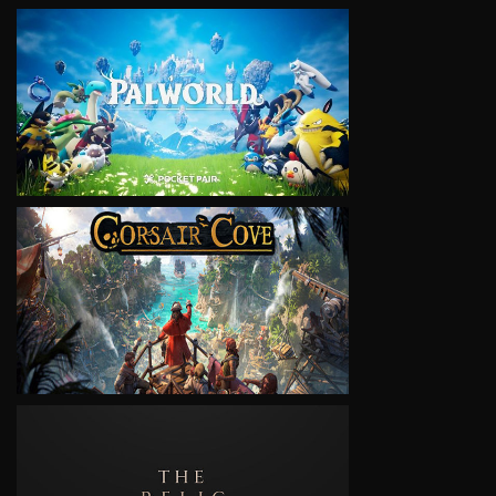
VIEW
VIEW
VIEW