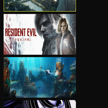
VIEW
VIEW