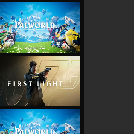
VIEW
VIEW
VIEW