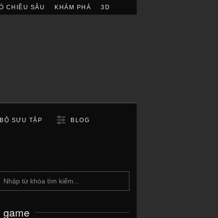
Ó CHIỀU SÂU
KHÁM PHÁ
3D
BỘ SƯU TẬP
BLOG
c game