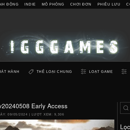
NH ĐỘNG
INDIE
MÔ PHỎNG
CHƠI ĐƠN
PHIÊU LƯU
C
HÁT HÀNH
THỂ LOẠI CHUNG
LOẠT GAME
 v20240508 Early Access
GÀY:
09/05/2024
| LƯỢT XEM: 9,306
Lọ