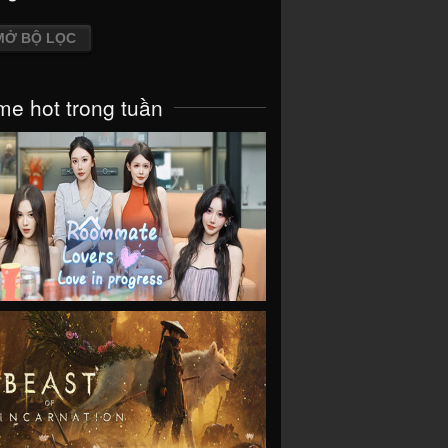
MỞ BỘ LỌC
e hot trong tuần
VIEW
VIEW