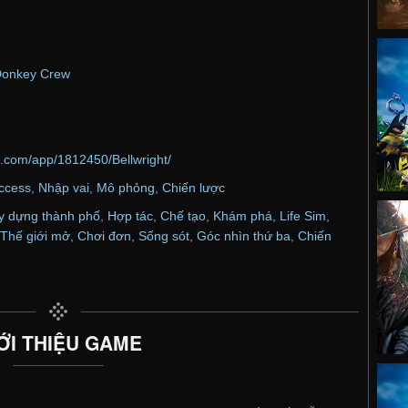
onkey Crew
d.com/app/1812450/Bellwright/
Access
,
Nhập vai
,
Mô phỏng
,
Chiến lược
y dựng thành phố
,
Hợp tác
,
Chế tạo
,
Khám phá
,
Life Sim
,
Thế giới mở
,
Chơi đơn
,
Sống sót
,
Góc nhìn thứ ba
,
Chiến
ỚI THIỆU GAME