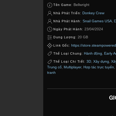
Bellwright
Tên Game:
Donkey Crew
Nhà Phát Triển:
Snail Games USA
,
D
Nhà Phát Hành:
23/04/2024
Ngày Phát Hành:
20 GB
Dung Lượng:
https://store.steampowere
Link Gốc:
Hành động
,
Early 
Thể Loại Chung:
3D
,
Xây dựng
,
Xâ
Thể Loại Chi Tiết:
Trung cổ
,
Multiplayer
,
Hợp tác trực tuyến
,
tranh
GI