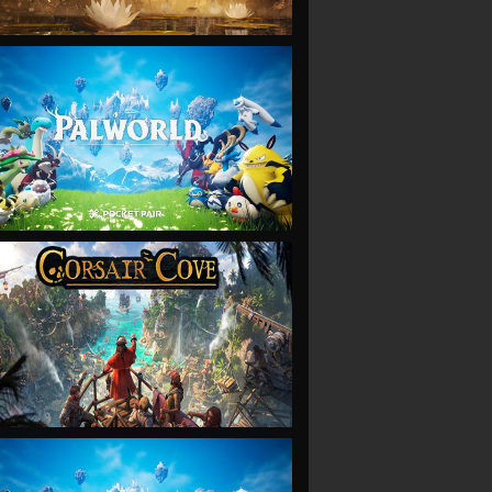
VIEW
VIEW