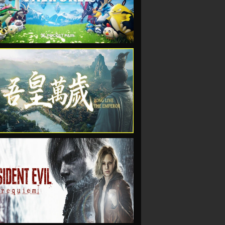
VIEW
VIEW