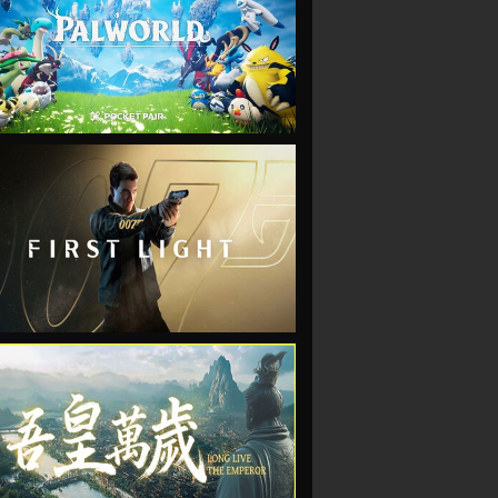
VIEW
VIEW
VIEW