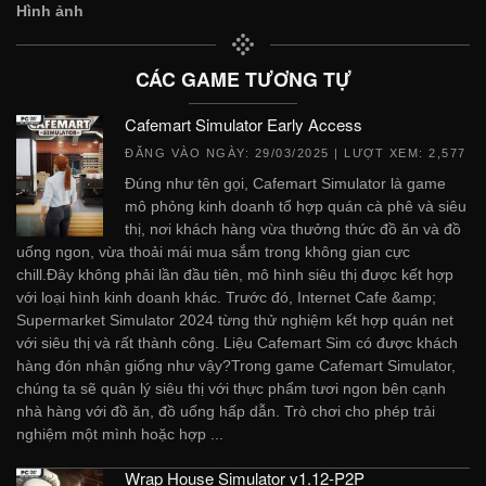
Hình ảnh
CÁC GAME TƯƠNG TỰ
Cafemart Simulator Early Access
ĐĂNG VÀO NGÀY:
29/03/2025
| LƯỢT XEM: 2,577
Đúng như tên gọi, Cafemart Simulator là game
mô phỏng kinh doanh tổ hợp quán cà phê và siêu
thị, nơi khách hàng vừa thưởng thức đồ ăn và đồ
uống ngon, vừa thoải mái mua sắm trong không gian cực
chill.Đây không phải lần đầu tiên, mô hình siêu thị được kết hợp
với loại hình kinh doanh khác. Trước đó, Internet Cafe &amp;
Supermarket Simulator 2024 từng thử nghiệm kết hợp quán net
với siêu thị và rất thành công. Liệu Cafemart Sim có được khách
hàng đón nhận giống như vậy?Trong game Cafemart Simulator,
chúng ta sẽ quản lý siêu thị với thực phẩm tươi ngon bên cạnh
nhà hàng với đồ ăn, đồ uống hấp dẫn. Trò chơi cho phép trải
nghiệm một mình hoặc hợp ...
Wrap House Simulator v1.12-P2P