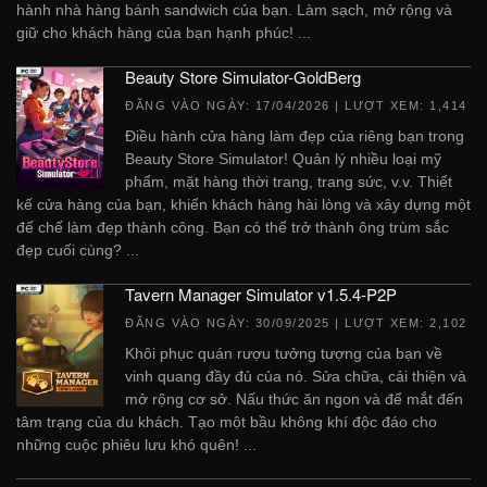
hành nhà hàng bánh sandwich của bạn. Làm sạch, mở rộng và
giữ cho khách hàng của bạn hạnh phúc! ...
Beauty Store Simulator-GoldBerg
ĐĂNG VÀO NGÀY:
17/04/2026
| LƯỢT XEM: 1,414
Điều hành cửa hàng làm đẹp của riêng bạn trong
Beauty Store Simulator! Quản lý nhiều loại mỹ
phẩm, mặt hàng thời trang, trang sức, v.v. Thiết
kế cửa hàng của bạn, khiến khách hàng hài lòng và xây dựng một
đế chế làm đẹp thành công. Bạn có thể trở thành ông trùm sắc
đẹp cuối cùng? ...
Tavern Manager Simulator v1.5.4-P2P
ĐĂNG VÀO NGÀY:
30/09/2025
| LƯỢT XEM: 2,102
Khôi phục quán rượu tưởng tượng của bạn về
vinh quang đầy đủ của nó. Sửa chữa, cải thiện và
mở rộng cơ sở. Nấu thức ăn ngon và để mắt đến
tâm trạng của du khách. Tạo một bầu không khí độc đáo cho
những cuộc phiêu lưu khó quên! ...