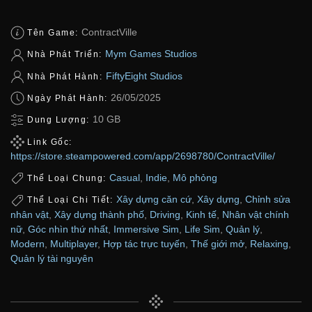
ContractVille
Tên Game:
Mym Games Studios
Nhà Phát Triển:
FiftyEight Studios
Nhà Phát Hành:
26/05/2025
Ngày Phát Hành:
10 GB
Dung Lượng:
Link Gốc:
https://store.steampowered.com/app/2698780/ContractVille/
Casual
,
Indie
,
Mô phỏng
Thể Loại Chung:
Xây dựng căn cứ
,
Xây dựng
,
Chỉnh sửa
Thể Loại Chi Tiết:
nhân vật
,
Xây dựng thành phố
,
Driving
,
Kinh tế
,
Nhân vật chính
nữ
,
Góc nhìn thứ nhất
,
Immersive Sim
,
Life Sim
,
Quản lý
,
Modern
,
Multiplayer
,
Hợp tác trực tuyến
,
Thế giới mở
,
Relaxing
,
Quản lý tài nguyên