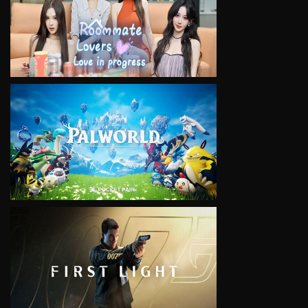
VIEW
VIEW
VIEW