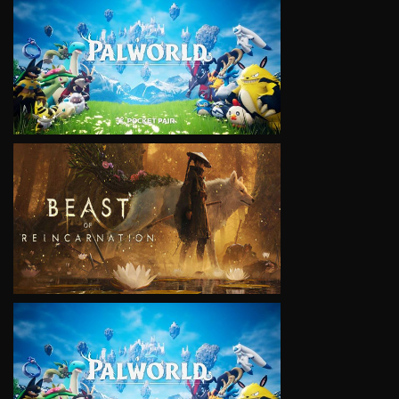
VIEW
VIEW
VIEW