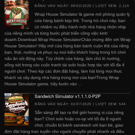
ĐĂNG VÀO NGÀY:
09/02/2026
| LƯỢT XEM: 2,114
Wrap House Simulator là game mô phỏng quản lý
cửa hàng bánh kẹp thịt. Trong trò chơi này, bạn
có nhiệm vụ điều hành một nhà hàng nhộn nhịp
của riêng mình và từng bước phát triển công việc kinh
doanh.Download Wrap House SimulatorChào mừng đến với Wrap
House Simulator! Hãy mở cửa hàng bán bánh cuộn thịt của riêng
bạn, thái, nướng và phục vụ mọi kiểu khách hàng trong trò chơi
nấu ăn sôi động này. Tùy chỉnh cửa hàng, làm chủ lò nướng,
sống sót trong các cuộc tranh tài solo hoặc hợp tác với tối đa 4
người chơi. Theo kịp các đơn đặt hàng, làm hài lòng mọi thực
khách và xây dựng nhà hàng trong mơ của bạn!Trong Wrap
House Simulator game, hãy bước vào ...
Sandwich Simulator v1.1.1.0-P2P
ĐĂNG VÀO NGÀY:
02/07/2026
| LƯỢT XEM: 544
Sẵn sàng để tạo ra thế giới hương vị của riêng
bạn? Chơi solo hoặc co-op với tối đa 8 người
chơi, chuẩn bị bánh sandwich với bạn bè, giao
đơn đặt hàng trực tuyến cho người chuyển phát nhanh và điều