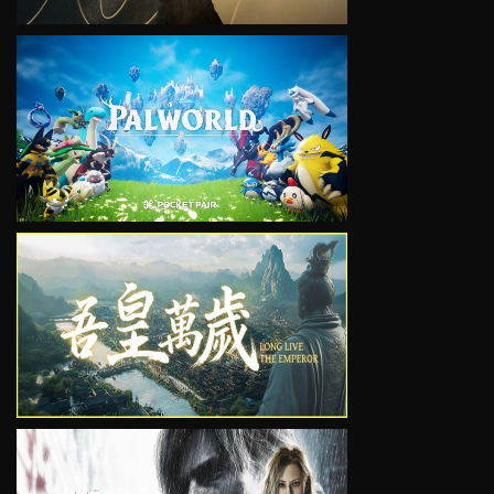
VIEW
VIEW