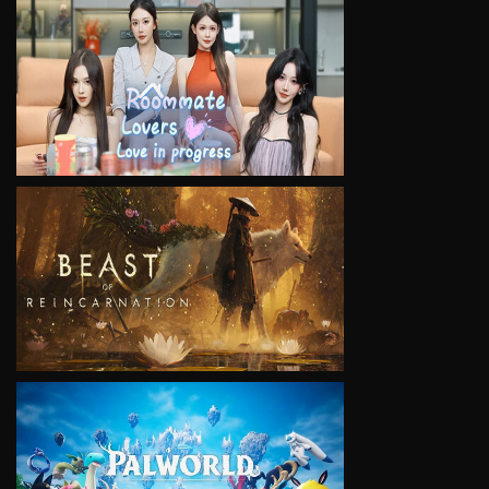
VIEW
VIEW
VIEW