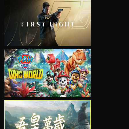
VIEW
VIEW
VIEW