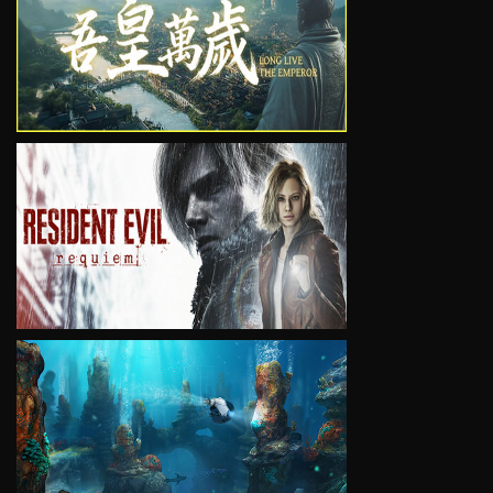
VIEW
VIEW
VIEW