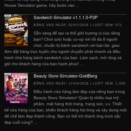
House Simulator game, hãy bước vào ...
Sandwich Simulator v1.1.1.0-P2P
ĐĂNG VÀO NGÀY:
02/07/2026
| LƯỢT XEM: 571
Sẵn sàng để tạo ra thế giới hương vị của riêng
bạn? Chơi solo hoặc co-op với tối đa 8 người
chơi, chuẩn bị bánh sandwich với bạn bè, giao
đơn đặt hàng trực tuyến cho người chuyển phát nhanh và điều
hành nhà hàng bánh sandwich của bạn. Làm sạch, mở rộng và
giữ cho khách hàng của bạn hạnh phúc! ...
Beauty Store Simulator-GoldBerg
ĐĂNG VÀO NGÀY:
17/04/2026
| LƯỢT XEM: 1,450
Điều hành cửa hàng làm đẹp của riêng bạn trong
Beauty Store Simulator! Quản lý nhiều loại mỹ
phẩm, mặt hàng thời trang, trang sức, v.v. Thiết
kế cửa hàng của bạn, khiến khách hàng hài lòng và xây dựng một
đế chế làm đẹp thành công. Bạn có thể trở thành ông trùm sắc
đẹp cuối cùng? ...