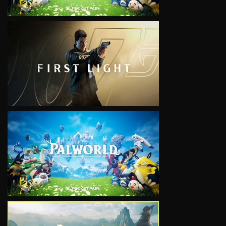
VIEW
VIEW