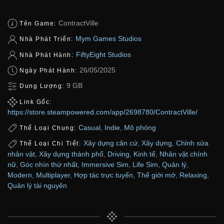
ContractVille
Tên Game:
Mym Games Studios
Nhà Phát Triển:
FiftyEight Studios
Nhà Phát Hành:
26/05/2025
Ngày Phát Hành:
9 GB
Dung Lượng:
Link Gốc:
https://store.steampowered.com/app/2698780/ContractVille/
Casual
,
Indie
,
Mô phỏng
Thể Loại Chung:
Xây dựng căn cứ
,
Xây dựng
,
Chỉnh sửa
Thể Loại Chi Tiết:
nhân vật
,
Xây dựng thành phố
,
Driving
,
Kinh tế
,
Nhân vật chính
nữ
,
Góc nhìn thứ nhất
,
Immersive Sim
,
Life Sim
,
Quản lý
,
Modern
,
Multiplayer
,
Hợp tác trực tuyến
,
Thế giới mở
,
Relaxing
,
Quản lý tài nguyên