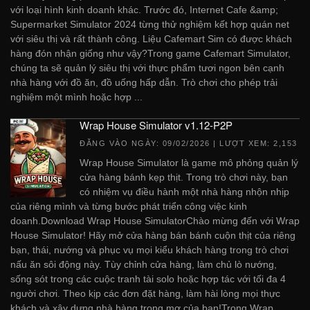
với loại hình kinh doanh khác. Trước đó, Internet Cafe &amp;
Supermarket Simulator 2024 từng thử nghiệm kết hợp quán net
với siêu thị và rất thành công. Liệu Cafemart Sim có được khách
hàng đón nhận giống như vậy?Trong game Cafemart Simulator,
chúng ta sẽ quản lý siêu thị với thực phẩm tươi ngon bên cạnh
nhà hàng với đồ ăn, đồ uống hấp dẫn. Trò chơi cho phép trải
nghiệm một mình hoặc hợp ...
Wrap House Simulator v1.12-P2P
ĐĂNG VÀO NGÀY:
09/02/2026
| LƯỢT XEM: 2,153
Wrap House Simulator là game mô phỏng quản lý
cửa hàng bánh kẹp thịt. Trong trò chơi này, bạn
có nhiệm vụ điều hành một nhà hàng nhộn nhịp
của riêng mình và từng bước phát triển công việc kinh
doanh.Download Wrap House SimulatorChào mừng đến với Wrap
House Simulator! Hãy mở cửa hàng bán bánh cuộn thịt của riêng
bạn, thái, nướng và phục vụ mọi kiểu khách hàng trong trò chơi
nấu ăn sôi động này. Tùy chỉnh cửa hàng, làm chủ lò nướng,
sống sót trong các cuộc tranh tài solo hoặc hợp tác với tối đa 4
người chơi. Theo kịp các đơn đặt hàng, làm hài lòng mọi thực
khách và xây dựng nhà hàng trong mơ của bạn!Trong Wrap