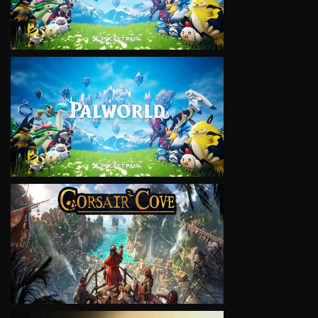
VIEW
VIEW