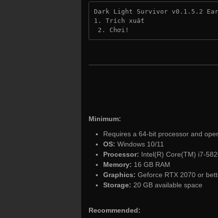
Dark Light Survivor v0.1.5.2 Ea
1. Trích xuất
 2. Chơi!
Minimum:
Requires a 64-bit processor and ope
OS:
Windows 10/11
Processor:
Intel(R) Core(TM) i7-58
Memory:
16 GB RAM
Graphics:
Geforce RTX 2070 or bett
Storage:
20 GB available space
Recommended: