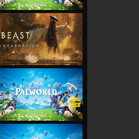
VIEW
VIEW