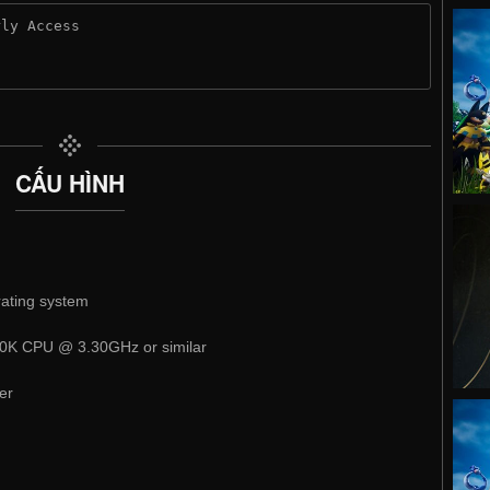
rly Access
CẤU HÌNH
rating system
20K CPU @ 3.30GHz or similar
er