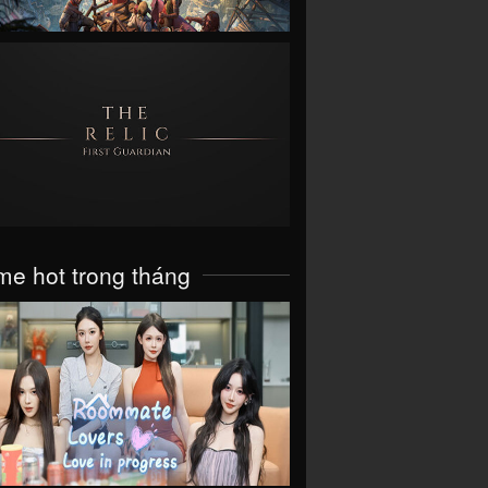
VIEW
e hot trong tháng
VIEW