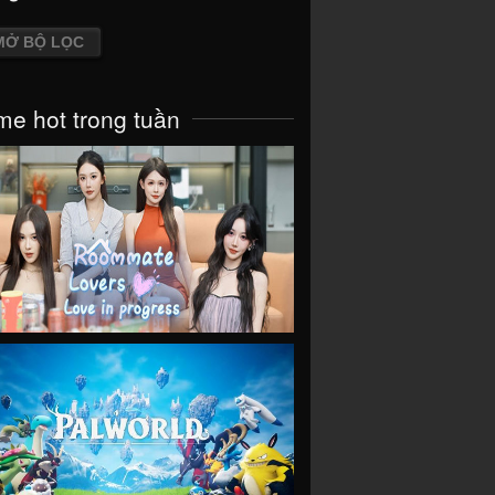
MỞ BỘ LỌC
e hot trong tuần
VIEW
VIEW