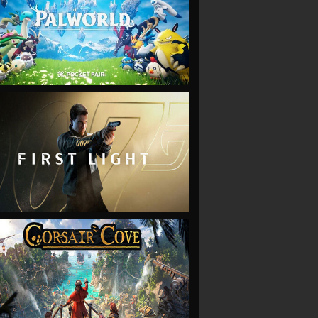
VIEW
VIEW
VIEW