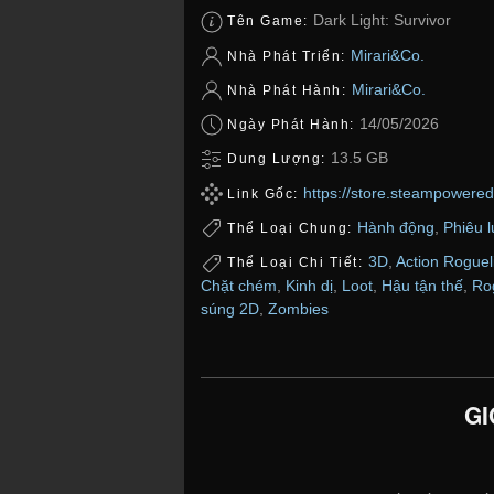
Dark Light: Survivor
Tên Game:
Mirari&Co.
Nhà Phát Triển:
Mirari&Co.
Nhà Phát Hành:
14/05/2026
Ngày Phát Hành:
13.5 GB
Dung Lượng:
https://store.steampowere
Link Gốc:
Hành động
,
Phiêu 
Thể Loại Chung:
3D
,
Action Roguel
Thể Loại Chi Tiết:
Chặt chém
,
Kinh dị
,
Loot
,
Hậu tận thế
,
Ro
súng 2D
,
Zombies
GI