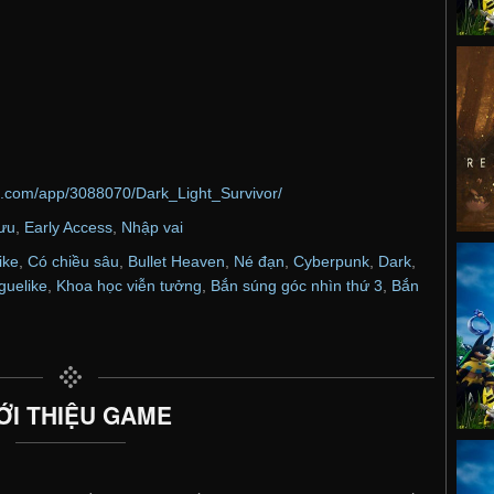
d.com/app/3088070/Dark_Light_Survivor/
lưu
,
Early Access
,
Nhập vai
ike
,
Có chiều sâu
,
Bullet Heaven
,
Né đạn
,
Cyberpunk
,
Dark
,
guelike
,
Khoa học viễn tưởng
,
Bắn súng góc nhìn thứ 3
,
Bắn
ỚI THIỆU GAME