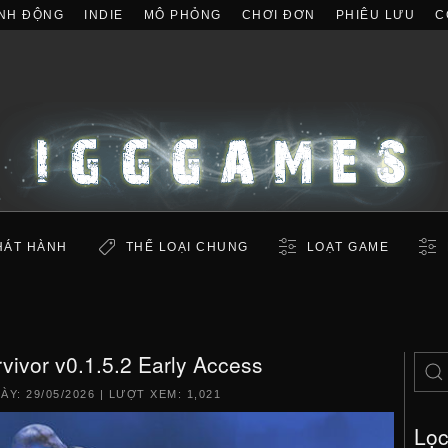
NH ĐỘNG
INDIE
MÔ PHỎNG
CHƠI ĐƠN
PHIÊU LƯU
C
HÁT HÀNH
THỂ LOẠI CHUNG
LOẠT GAME
rvivor v0.1.5.2 Early Access
GÀY:
29/05/2026
| LƯỢT XEM: 1,021
Lọ