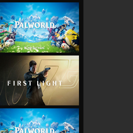
VIEW
VIEW
VIEW