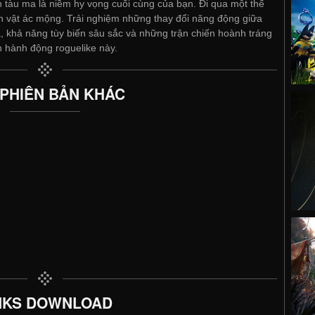
 tàu ma là niềm hy vọng cuối cùng của bạn. Đi qua một thế
nh vật ác mộng. Trải nghiệm những thay đổi năng động giữa
a, khả năng tùy biến sâu sắc và những trận chiến hoành tráng
ồn hành động roguelike này.
 PHIÊN BẢN KHÁC
NKS DOWNLOAD