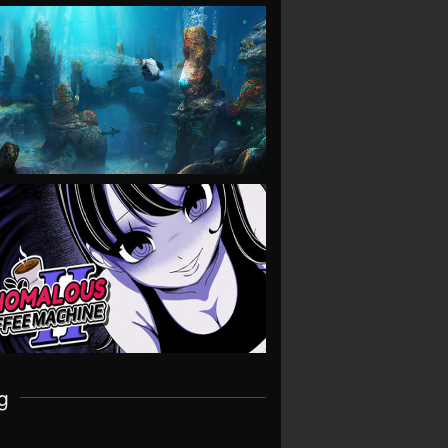
VIEW
VIEW
g