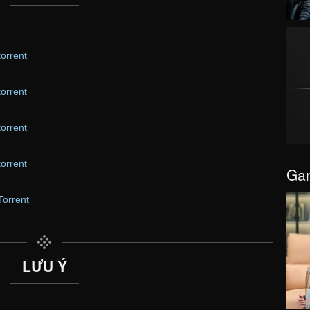
torrent
torrent
torrent
torrent
Gam
Torrent
LƯU Ý