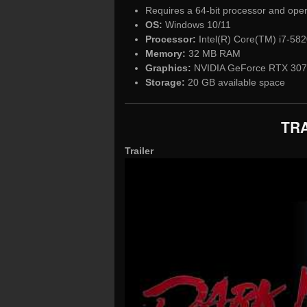
Requires a 64-bit processor and ope
OS:
Windows 10/11
Processor:
Intel(R) Core(TM) i7-58
Memory:
32 MB RAM
Graphics:
NVIDIA GeForce RTX 3070
Storage:
20 GB available space
TRA
Trailer