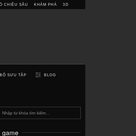
Ó CHIỀU SÂU
KHÁM PHÁ
3D
BỘ SƯU TẬP
BLOG
c game